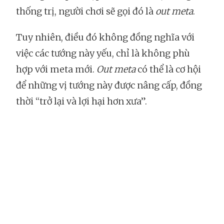
thống trị, người chơi sẽ gọi đó là
out meta
.
Tuy nhiên, điều đó không đồng nghĩa với
việc các tướng này yếu, chỉ là không phù
hợp với meta mới.
Out meta
có thể là cơ hội
để những vị tướng này được nâng cấp, đồng
thời “trở lại và lợi hại hơn xưa”.