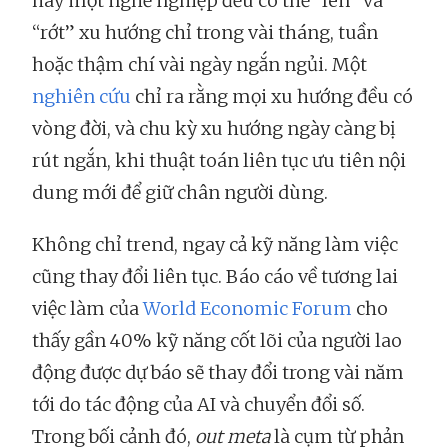
hay một nghề nghiệp đều có thể “lên” và
“rớt” xu hướng chỉ trong vài tháng, tuần
hoặc thậm chí vài ngày ngắn ngủi. Một
nghiên cứu
chỉ ra rằng mọi xu hướng đều có
vòng đời, và chu kỳ xu hướng ngày càng bị
rút ngắn, khi thuật toán liên tục ưu tiên nội
dung mới để giữ chân người dùng.
Không chỉ trend, ngay cả kỹ năng làm việc
cũng thay đổi liên tục. Báo cáo về tương lai
việc làm của
World Economic Forum
cho
thấy gần 40% kỹ năng cốt lõi của người lao
động được dự báo sẽ thay đổi trong vài năm
tới do tác động của AI và chuyển đổi số.
Trong bối cảnh đó,
out meta
là cụm từ phản