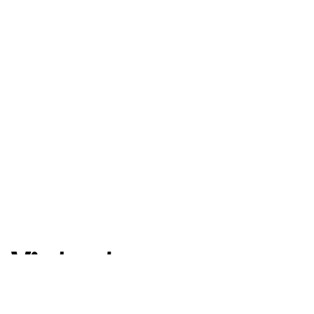
Góc nhìn đa chiều về Việt Nam hiện đại