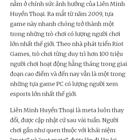
nằm ở chính sức ảnh hưởng của Liên Minh
Huyền Thoại. Ra mắt từ năm 2009, tựa
game này nhanh chóng trở thành một
trong những trò chơi có lượng người chơi
lớn nhất thế giới. Theo nhà phát triển Riot
Games, trò chơi từng duy trì hơn 100 triệu
người chơi hoạt động hằng tháng trong giai
đoạn cao điểm và đến nay vẫn là một trong
những tựa game PC có lượng người xem
esports lớn nhất thế giới.
Liên Minh Huyền Thoại là meta luôn thay
đổi, được cập nhật cứ sau vài tuần. Người
chơi gần như quen thuộc với khái niệm