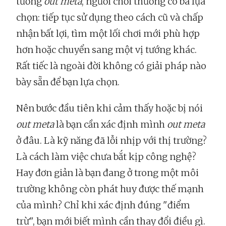
tướng
out meta
, người chơi thường có ba lựa
chọn: tiếp tục sử dụng theo cách cũ và chấp
nhận bất lợi, tìm một lối chơi mới phù hợp
hơn hoặc chuyển sang một vị tướng khác.
Rất tiếc là ngoài đời không có giải pháp nào
bày sẵn để bạn lựa chọn.
Nên bước đầu tiên khi cảm thấy hoặc bị nói
out meta
là bạn cần xác định mình
out meta
ở đâu. Là kỹ năng đã lỗi nhịp với thị trường?
Là cách làm việc chưa bắt kịp công nghệ?
Hay đơn giản là bạn đang ở trong một môi
trường không còn phát huy được thế mạnh
của mình? Chỉ khi xác định đúng "điểm
trừ", bạn mới biết mình cần thay đổi điều gì.