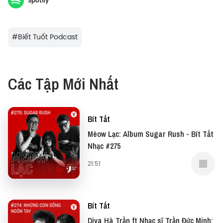
Spotify
#
Biết Tuốt Podcast
Các Tập Mới Nhất
Bít Tất
Mèow Lạc: Album Sugar Rush - Bít Tất
Nhạc #275
21:51
Bít Tất
Diva Hà Trần ft Nhạc sĩ Trần Đức Minh: