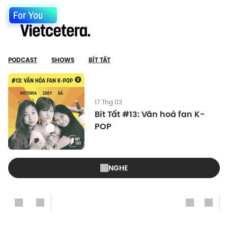
For You
PODCAST
SHOWS
BÍT TẤT
17 Thg 03
Bít Tất #13: Văn hoá fan K-
POP
NGHE