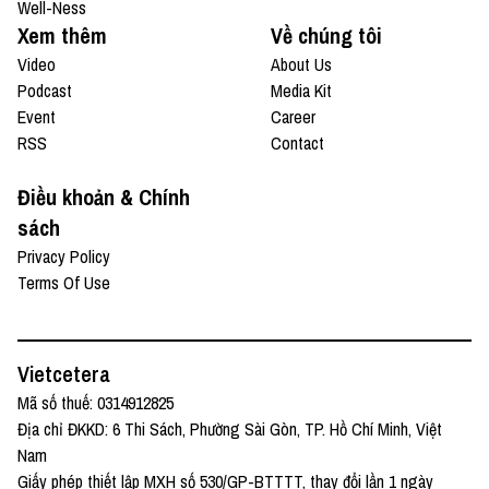
Well-Ness
Xem thêm
Về chúng tôi
Video
About Us
Podcast
Media Kit
Event
Career
RSS
Contact
Điều khoản & Chính
sách
Privacy Policy
Terms Of Use
Vietcetera
Mã số thuế: 0314912825
Địa chỉ ĐKKD: 6 Thi Sách, Phường Sài Gòn, TP. Hồ Chí Minh, Việt
Nam
Giấy phép thiết lập MXH số 530/GP-BTTTT, thay đổi lần 1 ngày