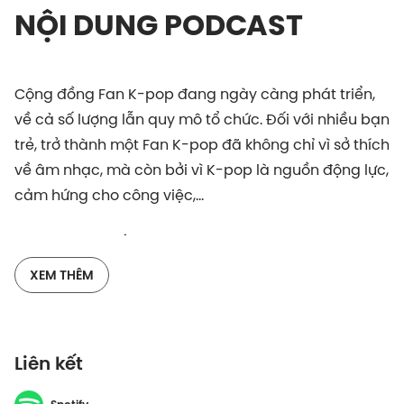
NỘI DUNG PODCAST
Cộng đồng Fan K-pop đang ngày càng phát triển,
về cả số lượng lẫn quy mô tổ chức. Đối với nhiều bạn
trẻ, trở thành một Fan K-pop đã không chỉ vì sở thích
về âm nhạc, mà còn bởi vì K-pop là nguồn động lực,
cảm hứng cho công việc,…
Trong tập Bít Tất hôm nay, hãy cùng Zoey, Sà -
Video Producer và Victoria Trần, Event Manager tại
XEM THÊM
Vietcetera tìm hiểu sâu hơn về khái niệm fan Kpop
và 6 kiểu fan K-pop nhé.
Liên kết
Bạn có thể gửi nhận xét hoặc đóng góp ý tưởng về
địa chỉ email bittat@vietcetera.com.