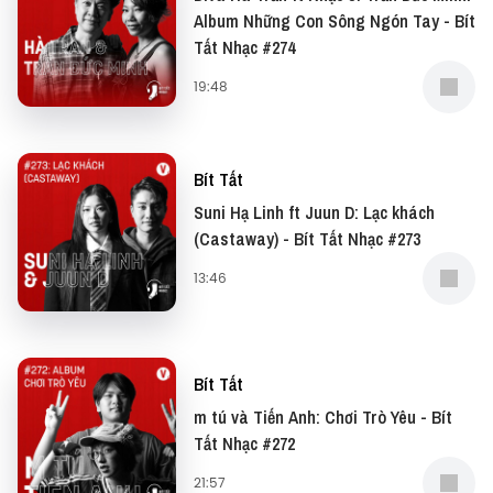
Album Những Con Sông Ngón Tay - Bít
Tất Nhạc #274
19:48
Bít Tất
Suni Hạ Linh ft Juun D: Lạc khách
(Castaway) - Bít Tất Nhạc #273
13:46
Bít Tất
m tú và Tiến Anh: Chơi Trò Yêu - Bít
Tất Nhạc #272
21:57