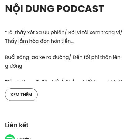
NỘI DUNG PODCAST
“Tôi thấy xót xa ưu phiền/ Bởi vì tôi xem trong ví/
Thấy lắm hóa đơn hơn tiền…
Buổi sáng lao xe ra đường/ Đến tối phi thân lên
giường
Tiền thì bay đi đâu hết / Chẳng biết bao giờ trời
thương thân mình”
XEM THÊM
Lời Kiên hát có phải là nỗi lòng của bạn mỗi dịp cuối
tháng? Nhiều người nói rằng họ phải chi nhiều tiền
để “hồi máu” vì đã bào sức lực quá nhiều cho công
Liên kết
việc. Vài người khác thường xuyên rơi vào tình trạng