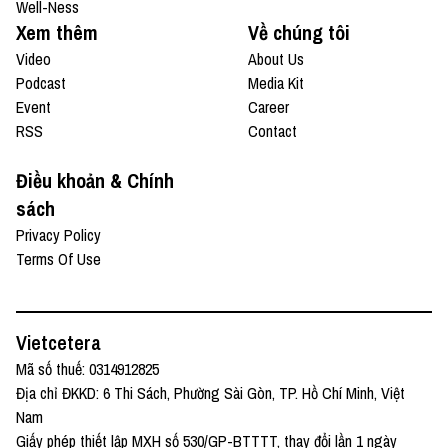
Well-Ness
Xem thêm
Về chúng tôi
Video
About Us
Podcast
Media Kit
Event
Career
RSS
Contact
Điều khoản & Chính
sách
Privacy Policy
Terms Of Use
Vietcetera
Mã số thuế: 0314912825
Địa chỉ ĐKKD: 6 Thi Sách, Phường Sài Gòn, TP. Hồ Chí Minh, Việt
Nam
Giấy phép thiết lập MXH số 530/GP-BTTTT, thay đổi lần 1 ngày