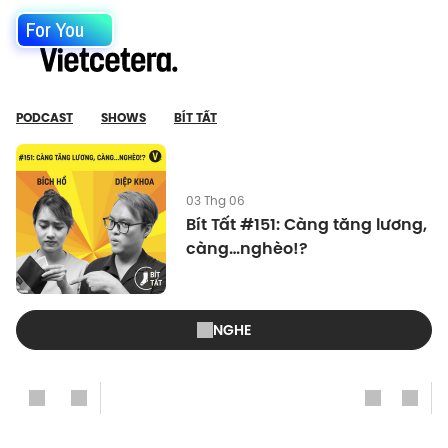
For You
PODCAST
SHOWS
BÍT TẤT
03 Thg 06
Bít Tất #151: Càng tăng lương,
càng…nghèo!?
NGHE