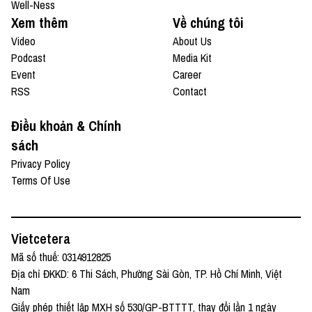
Well-Ness
Xem thêm
Về chúng tôi
Video
About Us
Podcast
Media Kit
Event
Career
RSS
Contact
Điều khoản & Chính
sách
Privacy Policy
Terms Of Use
Vietcetera
Mã số thuế: 0314912825
Địa chỉ ĐKKD: 6 Thi Sách, Phường Sài Gòn, TP. Hồ Chí Minh, Việt
Nam
Giấy phép thiết lập MXH số 530/GP-BTTTT, thay đổi lần 1 ngày