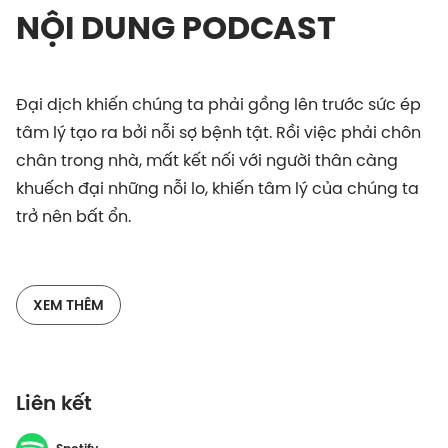
NỘI DUNG PODCAST
Đại dịch khiến chúng ta phải gồng lên trước sức ép
tâm lý tạo ra bởi nỗi sợ bệnh tật. Rồi việc phải chôn
chân trong nhà, mất kết nối với người thân càng
khuếch đại những nỗi lo, khiến tâm lý của chúng ta
trở nên bất ổn.
Hãy thả lỏng và lắng nghe những chia sẻ từ chuyên
gia Nghiên cứu sinh, Thạc Sĩ Trương Nguyễn Xuân
XEM THÊM
Quỳnh, nhà công tác xã hội lâm sàn lĩnh vực y tế đại
học Boston Hoa Kỳ và Tài Thy, Nghĩa Lê, Editor tại
Vietcetera để tìm ra chìa khoá “quẳng gánh” đi
Liên kết
những nỗi âu lo ấy và sống tích cực hơn trong tập
Bít Tất này nhé.