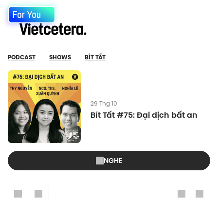
For You
PODCAST
SHOWS
BÍT TẤT
29 Thg 10
Bít Tất #75: Đại dịch bất an
NGHE