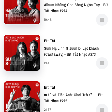
Album Những Con Sông Ngón Tay - Bít
Tất Nhạc #274
19:48
Bít Tất
Suni Hạ Linh ft Juun D: Lạc khách
(Castaway) - Bít Tất Nhạc #273
13:46
Bít Tất
m tú và Tiến Anh: Chơi Trò Yêu - Bít
Tất Nhạc #272
21:57