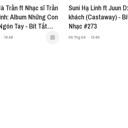
à Trần ft Nhạc sĩ Trần
Suni Hạ Linh ft Juun D
inh: Album Những Con
khách (Castaway) - Bí
gón Tay - Bít Tất
Nhạc #273
#274
·
19:48
06 Thg 04
·
13:46