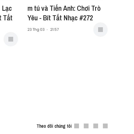
: Lạc
m tú và Tiến Anh: Chơi Trò
t Tất
Yêu - Bít Tất Nhạc #272
23 Thg 03
·
21:57
Theo dõi chúng tôi