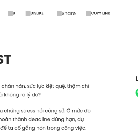
Share
8
DISLIKE
COPY LINK
ST
chán nản, sức lực kiệt quệ, thậm chí
 không rõ lý do?
ệu chứng stress nới công sở. Ở mức độ
a hoàn thành deadline đúng hạn, dự
 để ta cố gắng hơn trong công việc.