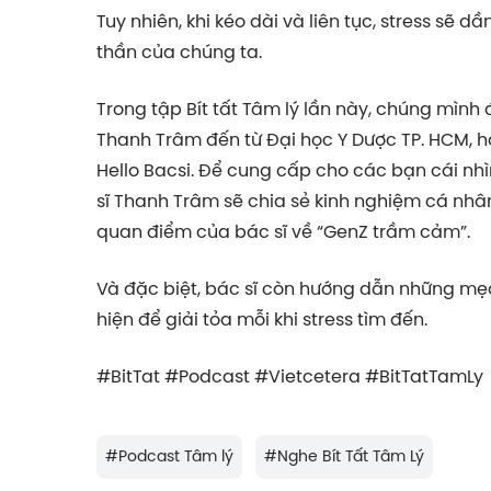
Tuy nhiên, khi kéo dài và liên tục, stress sẽ 
thần của chúng ta.
Trong tập Bít tất Tâm lý lần này, chúng mình 
Thanh Trâm đến từ Đại học Y Dược TP. HCM, 
Hello Bacsi. Để cung cấp cho các bạn cái nhì
sĩ Thanh Trâm sẽ chia sẻ kinh nghiệm cá nhân 
quan điểm của bác sĩ về “GenZ trầm cảm”.
Và đặc biệt, bác sĩ còn hướng dẫn những mẹo
hiện để giải tỏa mỗi khi stress tìm đến.
#BitTat #Podcast #Vietcetera #BitTatTamLy
#
Podcast Tâm lý
#
Nghe Bít Tất Tâm Lý