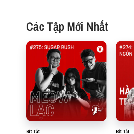
Các Tập Mới Nhất
Bít Tất
Bít Tất