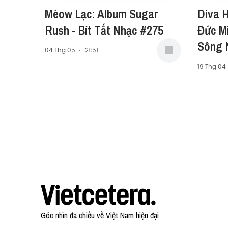
Mèow Lạc: Album Sugar
Diva H
Rush - Bít Tất Nhạc #275
Đức M
Sông N
04 Thg 05
·
21:51
Nhạc 
19 Thg 04
Góc nhìn đa chiều về Việt Nam hiện đại