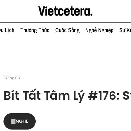
u Lịch
Thưởng Thức
Cuộc Sống
Nghề Nghiệp
Sự K
16 Thg 08
Bít Tất Tâm Lý #176: 
NGHE