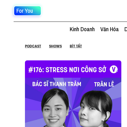
For You
Kinh Doanh
Văn Hóa
D
PODCAST
SHOWS
BÍT TẤT