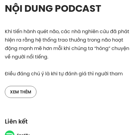
NỘI DUNG PODCAST
Khi tiến hành quét não, các nhà nghiên cứu đã phát
hiện ra rằng hệ thống trao thưởng trong não hoạt
động mạnh mẽ hơn mỗi khi chúng ta “hóng” chuyện
về người nổi tiếng.
Điều đáng chú ý là khi tự đánh giá thì người tham
gia lại cho rằng mình chẳng hứng thú với kiểu thông
tin này đến vậy.
XEM THÊM
Nghiên cứu này cũng khá giống những gì xảy ra ở
thế giới thực: chúng ta thích hóng hớt người nổi
Liên kết
tiếng, nhưng lại xấu hổ khi phải thừa nhận sở thích
này. Bởi thế, thông tin về người nổi tiếng dù thường