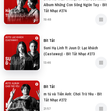
Album Những Con Sông Ngón Tay - Bít
Tất Nhạc #274
19:48
Bít Tất
Suni Hạ Linh ft Juun D: Lạc khách
(Castaway) - Bít Tất Nhạc #273
13:46
Bít Tất
m tú và Tiến Anh: Chơi Trò Yêu - Bít
Tất Nhạc #272
21:57