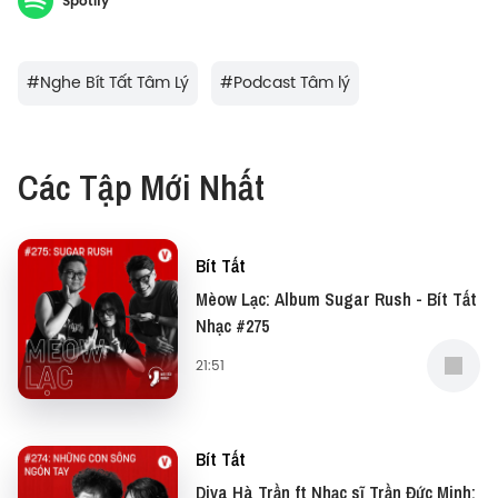
Spotify
xuyên bị chỉ trích là vô bổ nhưng luôn mang về
lương tương tác cao.
#
Nghe Bít Tất Tâm Lý
#
Podcast Tâm lý
Vậy điều gì khiến cho chuyện phiếm về người nổi
tiếng lại “khó cưỡng” đến vậy? Trong tập Bít tất Tâm
Các Tập Mới Nhất
lý lần này, editor Trân Lê và Hiền Lê sẽ cùng thảo
luận về chủ đề này.
Bít Tất
Minh họa bởi Thịnh Trần @orkaboi cho Vietcetera
Mèow Lạc: Album Sugar Rush - Bít Tất
#BitTat #Podcast #Vietcetera #BitTatTamLy
Nhạc #275
21:51
Bít Tất
Diva Hà Trần ft Nhạc sĩ Trần Đức Minh: