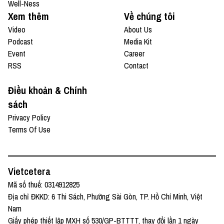
Well-Ness
Xem thêm
Về chúng tôi
Video
About Us
Podcast
Media Kit
Event
Career
RSS
Contact
Điều khoản & Chính
sách
Privacy Policy
Terms Of Use
Vietcetera
Mã số thuế: 0314912825
Địa chỉ ĐKKD: 6 Thi Sách, Phường Sài Gòn, TP. Hồ Chí Minh, Việt
Nam
Giấy phép thiết lập MXH số 530/GP-BTTTT, thay đổi lần 1 ngày