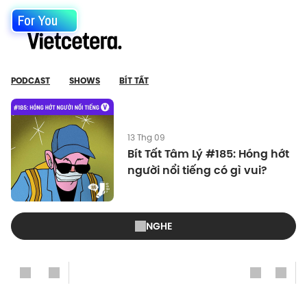
For You
PODCAST
SHOWS
BÍT TẤT
13 Thg 09
Bít Tất Tâm Lý #185: Hóng hớt
người nổi tiếng có gì vui?
NGHE