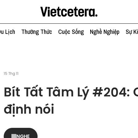
u Lịch
Thưởng Thức
Cuộc Sống
Nghề Nghiệp
Sự K
15 Thg 11
Bít Tất Tâm Lý #204:
định nói
NGHE