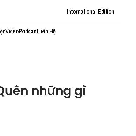
International Edition
iện
Video
Podcast
Liên Hệ
 Quên những gì