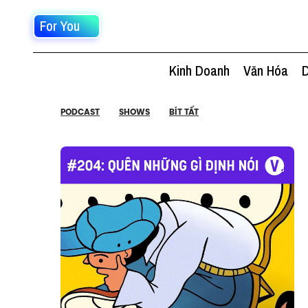
For You
Kinh Doanh
Văn Hóa
D
PODCAST
SHOWS
BÍT TẤT