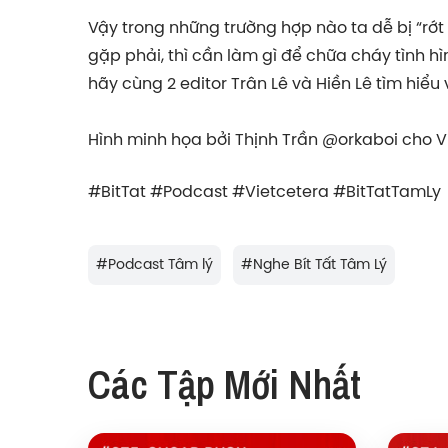
Vậy trong những trường hợp nào ta dễ bị “rớ
gặp phải, thì cần làm gì để chữa cháy tình hìn
hãy cùng 2 editor Trân Lê và Hiền Lê tìm hiểu 
Hình minh họa bởi Thịnh Trần @orkaboi cho V
#BitTat #Podcast #Vietcetera #BitTatTamLy
#
Podcast Tâm lý
#
Nghe Bít Tất Tâm Lý
Các Tập Mới Nhất