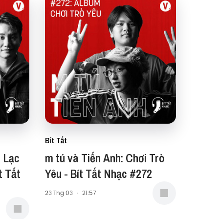
Bít Tất
: Lạc
m tú và Tiến Anh: Chơi Trò
t Tất
Yêu - Bít Tất Nhạc #272
23 Thg 03
·
21:57