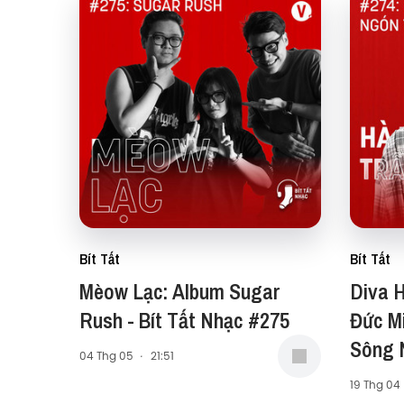
Bít Tất
Bít Tất
Mèow Lạc: Album Sugar
Diva H
Rush - Bít Tất Nhạc #275
Đức M
Sông N
04 Thg 05
·
21:51
Nhạc 
19 Thg 04