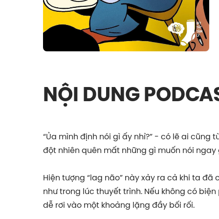
NỘI DUNG PODCA
“Ủa mình định nói gì ấy nhỉ?” - có lẽ ai cũng t
đột nhiên quên mất những gì muốn nói ngay g
Hiện tượng “lag não” này xảy ra cả khi ta đã 
như trong lúc thuyết trình. Nếu không có biện 
dễ rơi vào một khoảng lặng đầy bối rối.