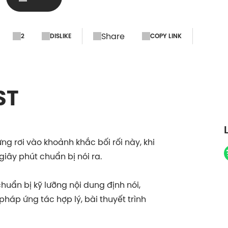
Share
2
DISLIKE
COPY LINK
ST
ừng rơi vào khoảnh khắc bối rối này, khi
iây phút chuẩn bị nói ra.
chuẩn bị kỹ lưỡng nội dung định nói,
pháp ứng tác hợp lý, bài thuyết trình