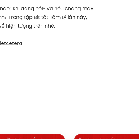
t não” khi đang nói? Và nếu chẳng may
h? Trong tập Bít tất Tâm Lý lần này,
về hiện tượng trên nhé.
ietcetera