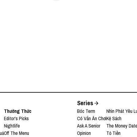
Series
Thưởng Thức
Bóc Term
Nhìn Phát Yêu L
Editor's Picks
Có Vấn Ăn Chơi
Kệ Sách
Nightlife
Ask A Senior
The Money Dat
uả
Off The Menu
Opinion
Tỏ Tiền