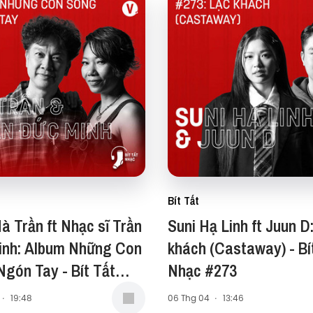
Bít Tất
à Trần ft Nhạc sĩ Trần
Suni Hạ Linh ft Juun D
inh: Album Những Con
khách (Castaway) - Bí
gón Tay - Bít Tất
Nhạc #273
#274
·
19:48
06 Thg 04
·
13:46