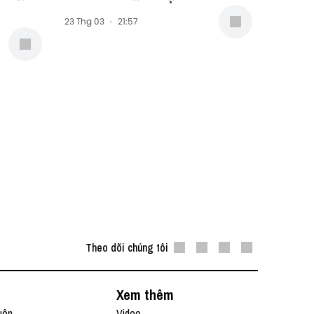
23 Thg 03
·
21:57
Theo dõi chúng tôi
Xem thêm
uôn
Video