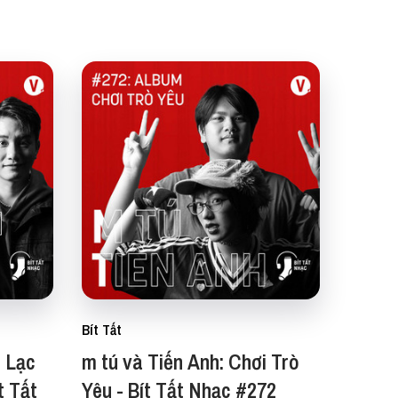
Bít Tất
: Lạc
m tú và Tiến Anh: Chơi Trò
t Tất
Yêu - Bít Tất Nhạc #272