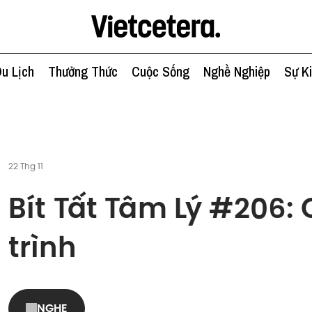
u Lịch
Thưởng Thức
Cuộc Sống
Nghề Nghiệp
Sự K
22 Thg 11
Bít Tất Tâm Lý #206:
trình
NGHE