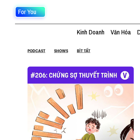
For You
Kinh Doanh
Văn Hóa
D
PODCAST
SHOWS
BÍT TẤT