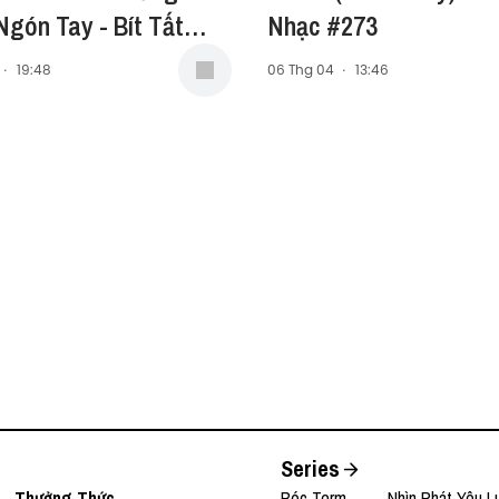
gón Tay - Bít Tất
Nhạc #273
#274
·
19:48
06 Thg 04
·
13:46
Series
Thưởng Thức
Bóc Term
Nhìn Phát Yêu L