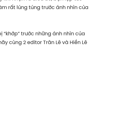
àm rất lúng túng trước ánh nhìn của
bị “khớp” trước những ánh nhìn của
hãy cùng 2 editor Trân Lê và Hiền Lê