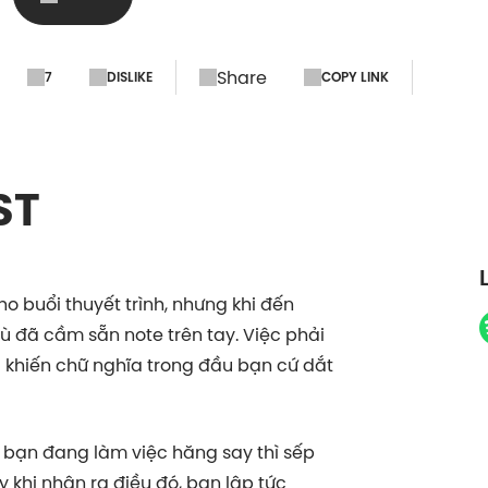
Share
7
DISLIKE
COPY LINK
ST
o buổi thuyết trình, nhưng khi đến
dù đã cầm sẵn note trên tay. Việc phải
 khiến chữ nghĩa trong đầu bạn cứ dắt
 bạn đang làm việc hăng say thì sếp
khi nhận ra điều đó, bạn lập tức