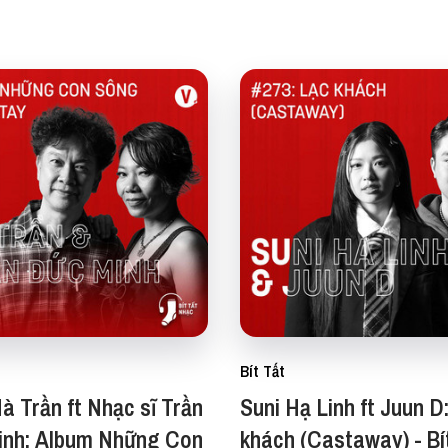
Bít Tất
à Trần ft Nhạc sĩ Trần
Suni Hạ Linh ft Juun D
inh: Album Những Con
khách (Castaway) - Bí