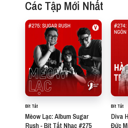
Các Tập Mới Nhất
Bít Tất
Bít Tất
Mèow Lạc: Album Sugar
Diva H
Rush - Bít Tất Nhạc #275
Đức M