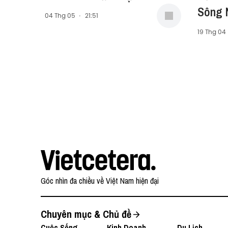
Sông N
04 Thg 05
·
21:51
Nhạc 
19 Thg 04
Góc nhìn đa chiều về Việt Nam hiện đại
Chuyên mục & Chủ đề
Cuộc Sống
Kinh Doanh
Du Lịch