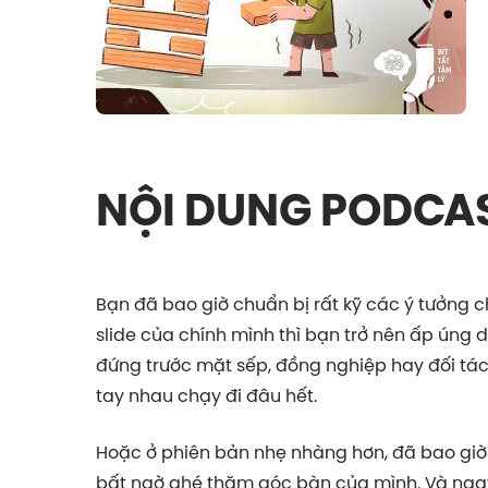
NỘI DUNG PODCA
Bạn đã bao giờ chuẩn bị rất kỹ các ý tưởng ch
slide của chính mình thì bạn trở nên ấp úng 
đứng trước mặt sếp, đồng nghiệp hay đối tác
tay nhau chạy đi đâu hết.
Hoặc ở phiên bản nhẹ nhàng hơn, đã bao giờ
bất ngờ ghé thăm góc bàn của mình. Và ngay 