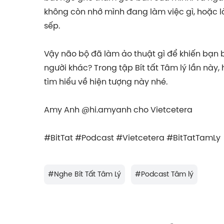
không còn nhớ mình đang làm việc gì, hoặc l
sếp.
Vậy não bộ đã làm ảo thuật gì để khiến bạn 
người khác? Trong tập Bít tất Tâm lý lần này, 
tìm hiểu về hiện tượng này nhé.
Amy Anh @hi.amyanh cho Vietcetera
#BitTat #Podcast #Vietcetera #BitTatTamLy
#
Nghe Bít Tất Tâm Lý
#
Podcast Tâm lý