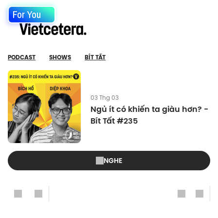
For You
PODCAST
SHOWS
BÍT TẤT
03 Thg 03
Ngủ ít có khiến ta giàu hơn? -
Bít Tất #235
NGHE