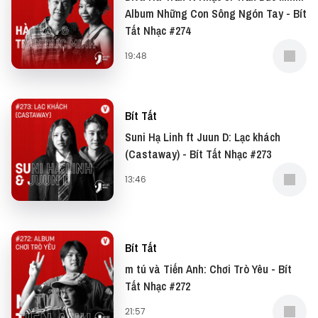
Album Những Con Sông Ngón Tay - Bít
Tất Nhạc #274
19:48
Bít Tất
Suni Hạ Linh ft Juun D: Lạc khách
(Castaway) - Bít Tất Nhạc #273
13:46
Bít Tất
m tú và Tiến Anh: Chơi Trò Yêu - Bít
Tất Nhạc #272
21:57