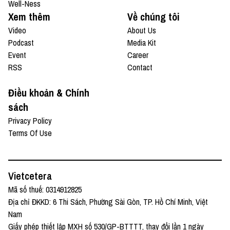
Well-Ness
Xem thêm
Về chúng tôi
Video
About Us
Podcast
Media Kit
Event
Career
RSS
Contact
Điều khoản & Chính
sách
Privacy Policy
Terms Of Use
Vietcetera
Mã số thuế: 0314912825
Địa chỉ ĐKKD: 6 Thi Sách, Phường Sài Gòn, TP. Hồ Chí Minh, Việt
Nam
Giấy phép thiết lập MXH số 530/GP-BTTTT, thay đổi lần 1 ngày