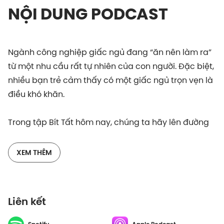
NỘI DUNG PODCAST
Ngành công nghiệp giấc ngủ đang “ăn nên làm ra”
từ một nhu cầu rất tự nhiên của con người. Đặc biệt,
nhiều bạn trẻ cảm thấy có một giấc ngủ trọn vẹn là
điều khó khăn.
Trong tập Bít Tất hôm nay, chúng ta hãy lên đường
để tìm hiểu xem những nguyên nhân nào khiến ta
khó ngủ. Và ngành công nghiệp giấc ngủ đã âm
XEM THÊM
thầm bào mòn chiếc ví yêu thương của ta thông
qua nhiều sản phẩm ra sao.
Liên kết
Tạp chí Vogue nhận định “Giấc ngủ là thứ xa xỉ nhất
mà bạn không thể nào mua được”. Vậy chúng ta có