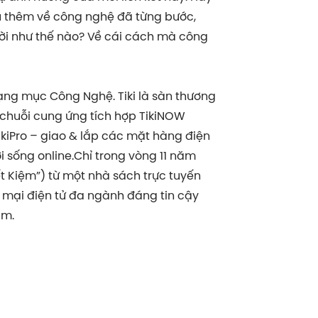
u thêm về công nghệ đã từng bước,
ời như thế nào? Về cái cách mà công
ạng mục Công Nghệ. Tiki là sàn thương
 chuỗi cung ứng tích hợp TikiNOW
TikiPro – giao & lắp các mặt hàng điện
i sống online.Chỉ trong vòng 11 năm
iết Kiệm”) từ một nhà sách trực tuyến
 mại điện tử đa ngành đáng tin cậy
am.