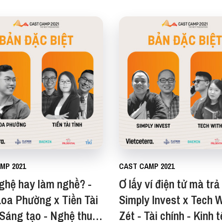
MP 2021
CAST CAMP 2021
ghệ hay làm nghề? -
Ơ lấy ví điện tử mà trả 
oa Phường x Tiền Tài
Simply Invest x Tech 
 Sáng tạo - Nghệ thuật
Zét - Tài chính - Kinh t