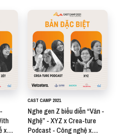
CAST CAMP 2021
-
Nghe gen Z biểu diễn “Văn -
With
Nghệ” - XYZ x Crea-ture
ế x
Podcast - Công nghệ x