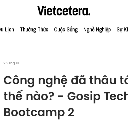
u Lịch
Thưởng Thức
Cuộc Sống
Nghề Nghiệp
Sự K
26 Thg 10
Công nghệ đã thâu t
thế nào? - Gosip Tec
Bootcamp 2