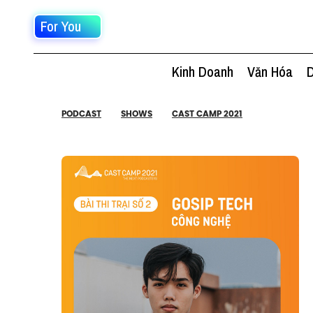
For You
Kinh Doanh
Văn Hóa
D
PODCAST
SHOWS
CAST CAMP 2021