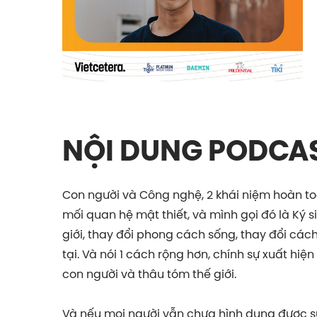
NỘI DUNG PODCA
Con người và Công nghệ, 2 khái niệm hoàn t
mối quan hệ mật thiết, và mình gọi đó là Ký s
giới, thay đổi phong cách sống, thay đổi các
tại. Và nói 1 cách rộng hơn, chính sự xuất hi
con người và thâu tóm thế giới.
Và nếu mọi người vẫn chưa hình dung được sự