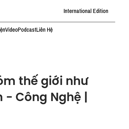
International Edition
iện
Video
Podcast
Liên Hệ
óm thế giới như
h - Công Nghệ |