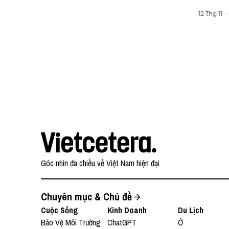
x Tài c
12 Thg 11
·
Editio
Góc nhìn đa chiều về Việt Nam hiện đại
Chuyên mục & Chủ đề
Cuộc Sống
Kinh Doanh
Du Lịch
Bảo Vệ Môi Trường
ChatGPT
Ở