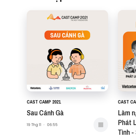
CAST CAMP 2021
CAST CA
Sau Cánh Gà
Làm n
Phát L
19 Thg 11
·
06:55
Tình -