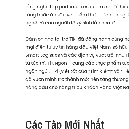
lắng nghe tập podcast trên của mình để hiể
từng bước ăn sâu vào tiềm thức của con ngư
nghệ và con người đã ký sinh lẫn nhau?
Cảm ơn nhà tài trợ Tiki đã đồng hành cùng h
mại điện tử uy tín hàng đầu Việt Nam, sở hữu
Smart Logistics và các dịch vụ vượt trội như 
tử tức thì, TikiNgon – cung cấp thực phẩm tươ
ngắn ngủi, Tiki (viết tắt của “Tìm Kiếm” và “T
đã vươn mình trở thành một nền tảng thương
hàng đầu cho hàng triệu Khách Hàng Việt N
Các Tập Mới Nhất