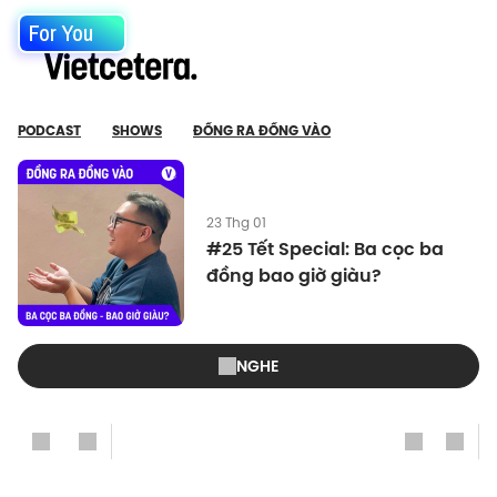
For You
PODCAST
SHOWS
ĐỒNG RA ĐỒNG VÀO
23 Thg 01
#25 Tết Special: Ba cọc ba
đồng bao giờ giàu?
NGHE