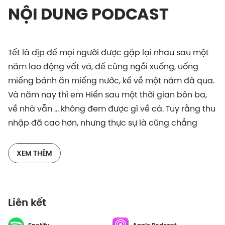
NỘI DUNG PODCAST
Tết là dịp để mọi người được gặp lại nhau sau một
năm lao động vất vả, để cùng ngồi xuống, uống
miếng bánh ăn miếng nước, kể về một năm đã qua.
Và năm nay thì em Hiển sau một thời gian bôn ba,
về nhà vẫn … không đem được gì về cả. Tuy rằng thu
nhập đã cao hơn, nhưng thực sự là cũng chẳng
khác gì so với lúc thu nhập thấp, đó là: KHÔNG ĐỂ
ĐƯỢC ĐỒNG NÀO! Và chả lẽ, cứ đi làm xong hết thế,
XEM THÊM
thì bao giờ mới dư ra, để có thể bắt đầu tính đến
việc “giàu”?
Liên kết
Hãy cùng mình ngồi xuống, nghe mình “lên lớp” với
em Hiển, để xem xem có điều gì thú vị hay còn chưa