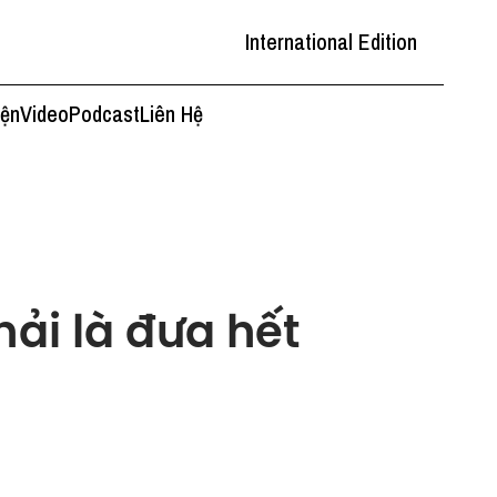
International Edition
iện
Video
Podcast
Liên Hệ
hải là đưa hết