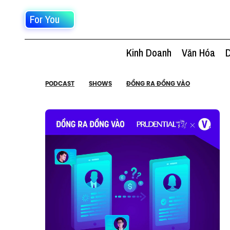
For You
Kinh Doanh
Văn Hóa
D
PODCAST
SHOWS
ĐỒNG RA ĐỒNG VÀO