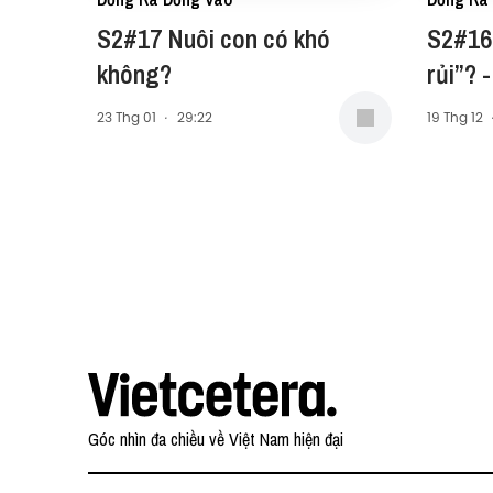
S2#17 Nuôi con có khó
S2#16
không?
rủi”? -
23 Thg 01
·
29:22
19 Thg 12
Góc nhìn đa chiều về Việt Nam hiện đại