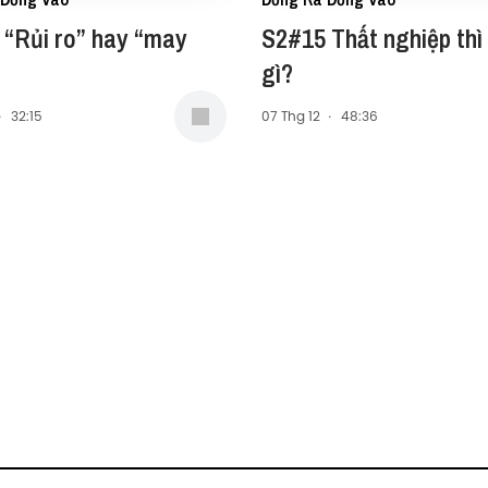
 “Rủi ro” hay “may
S2#15 Thất nghiệp thì
gì?
·
32:15
07 Thg 12
·
48:36