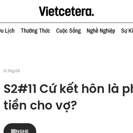
u Lịch
Thưởng Thức
Cuộc Sống
Nghề Nghiệp
Sự K
12 Thg 09
S2#11 Cứ kết hôn là p
tiền cho vợ?
NGHE