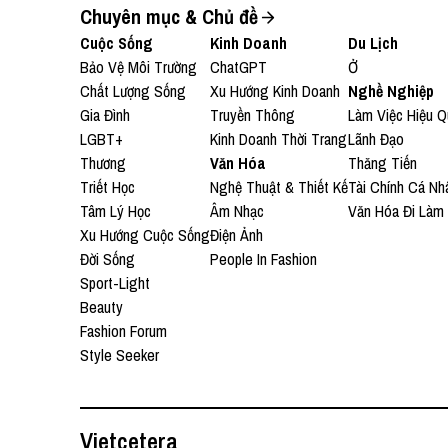
Chuyên mục & Chủ đề
Cuộc Sống
Kinh Doanh
Du Lịch
Bảo Vệ Môi Trường
ChatGPT
Ở
Chất Lượng Sống
Xu Hướng Kinh Doanh
Nghề Nghiệp
Gia Đình
Truyền Thông
Làm Việc Hiệu Q
LGBT+
Kinh Doanh Thời Trang
Lãnh Đạo
Thương
Văn Hóa
Thăng Tiến
Triết Học
Nghệ Thuật & Thiết Kế
Tài Chính Cá Nh
Tâm Lý Học
Âm Nhạc
Văn Hóa Đi Làm
Xu Hướng Cuộc Sống
Điện Ảnh
Đời Sống
People In Fashion
Sport-Light
Beauty
Fashion Forum
Style Seeker
Vietcetera