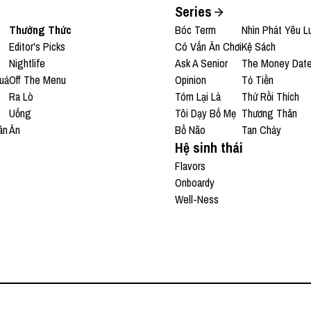
Series
Thưởng Thức
Bóc Term
Nhìn Phát Yêu L
Editor's Picks
Có Vấn Ăn Chơi
Kệ Sách
Nightlife
Ask A Senior
The Money Dat
uả
Off The Menu
Opinion
Tỏ Tiền
Ra Lò
Tóm Lại Là
Thử Rồi Thích
Uống
Tôi Dạy Bố Mẹ
Thương Thân
ân
Ăn
Bổ Não
Tan Chảy
Hệ sinh thái
Flavors
Onboardy
Well-Ness