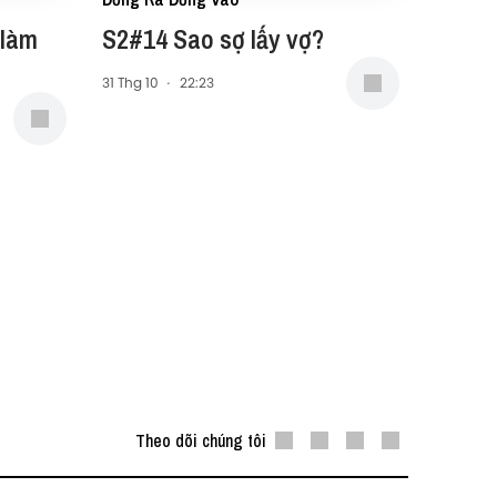
 làm
S2#14 Sao sợ lấy vợ?
31 Thg 10
·
22:23
Theo dõi chúng tôi