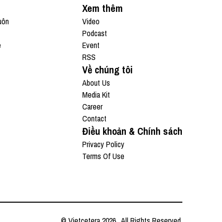
Xem thêm
uôn
Video
Podcast
e
Event
RSS
Về chúng tôi
About Us
Media Kit
Career
Contact
Điều khoản & Chính sách
Privacy Policy
Terms Of Use
© Vietcetera
2026
. All Rights Reserved.