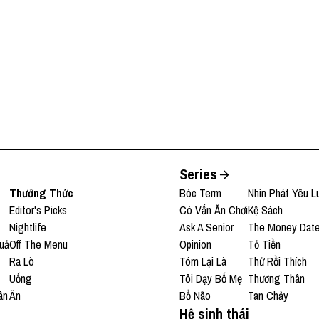
Series
Thưởng Thức
Bóc Term
Nhìn Phát Yêu L
Editor's Picks
Có Vấn Ăn Chơi
Kệ Sách
Nightlife
Ask A Senior
The Money Dat
uả
Off The Menu
Opinion
Tỏ Tiền
Ra Lò
Tóm Lại Là
Thử Rồi Thích
Uống
Tôi Dạy Bố Mẹ
Thương Thân
ân
Ăn
Bổ Não
Tan Chảy
Hệ sinh thái