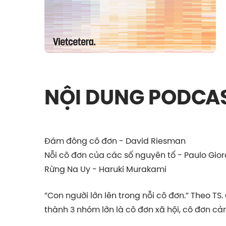
NỘI DUNG PODCA
Đám đông cô đơn - David Riesman
Nỗi cô đơn của các số nguyên tố - Paulo Gi
Rừng Na Uy - Haruki Murakami
”Con người lớn lên trong nỗi cô đơn.” Theo TS
thành 3 nhóm lớn là cô đơn xã hội, cô đơn cả