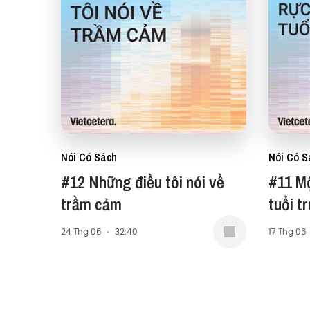
Nói Có Sách
Nói Có S
#12 Những điều tôi nói về
#11 M
trầm cảm
tuổi t
24 Thg 06
·
32:40
17 Thg 06