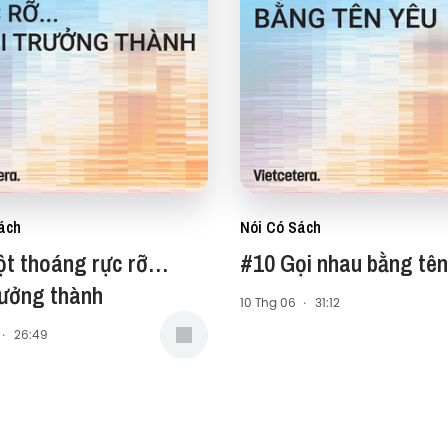
ách
Nói Có Sách
ột thoáng rực rỡ…
#10 Gọi nhau bằng tên
rưởng thành
10 Thg 06
·
31:12
·
26:49