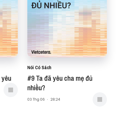
Nói Có Sách
 yêu
#9 Ta đã yêu cha mẹ đủ
nhiều?
03 Thg 06
·
28:24