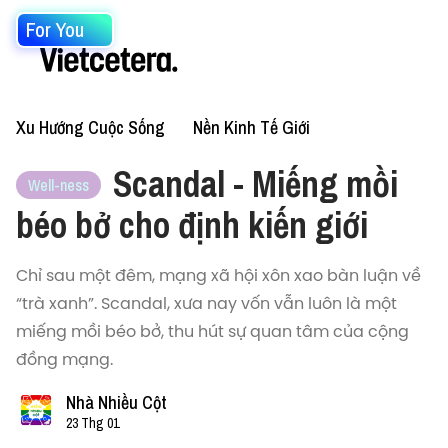
For You
Xu Hướng Cuộc Sống
Nền Kinh Tế Giới
Scandal - Miếng mồi
Well-ness
béo bở cho định kiến giới
Chỉ sau một đêm, mạng xã hội xôn xao bàn luận về
“trà xanh”. Scandal, xưa nay vốn vẫn luôn là một
miếng mồi béo bở, thu hút sự quan tâm của cộng
đồng mạng.
Nhà Nhiều Cột
23 Thg 01