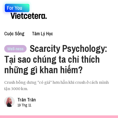
For You
Cuộc Sống
Tâm Lý Học
Scarcity Psychology:
Well-ness
Tại sao chúng ta chỉ thích
những gì khan hiếm?
Crush bỗng dưng “có giá” hơn hẳn khi crush ở cách mình
tận 3000 km.
Trân Trân
19 Thg 11