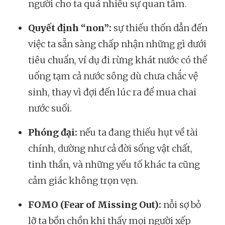
người cho ta quá nhiều sự quan tâm.
Quyết định “non”:
sự thiếu thốn dẫn đến
việc ta sẵn sàng chấp nhận những gì dưới
tiêu chuẩn, ví dụ đi rừng khát nước có thể
uống tạm cả nước sông dù chưa chắc vệ
sinh, thay vì đợi đến lúc ra để mua chai
nước suối.
Phóng đại:
nếu ta đang thiếu hụt về tài
chính, dường như cả đời sống vật chất,
tinh thần, và những yếu tố khác ta cũng
cảm giác không trọn vẹn.
FOMO (Fear of Missing Out):
nỗi sợ bỏ
lỡ ta bồn chồn khi thấy mọi người xếp