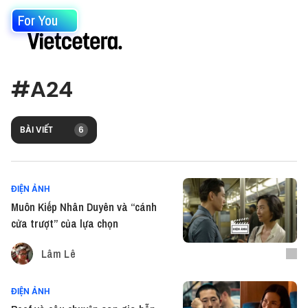
For You
#
A24
BÀI VIẾT
6
ĐIỆN ẢNH
Muôn Kiếp Nhân Duyên và “cánh
cửa trượt” của lựa chọn
Lâm Lê
ĐIỆN ẢNH