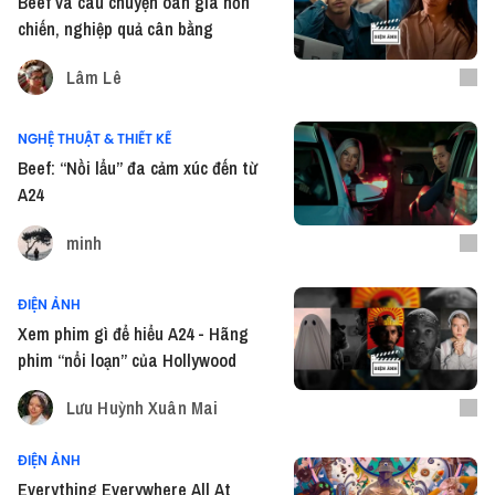
Beef và câu chuyện oan gia hỗn
chiến, nghiệp quả cân bằng
Lâm Lê
NGHỆ THUẬT & THIẾT KẾ
Beef: “Nồi lẩu” đa cảm xúc đến từ
A24
minh
ĐIỆN ẢNH
Xem phim gì để hiểu A24 - Hãng
phim “nổi loạn” của Hollywood
Lưu Huỳnh Xuân Mai
ĐIỆN ẢNH
Everything Everywhere All At