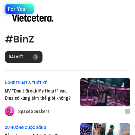
For You
#
BinZ
BÀI VIẾT
3
NGHỆ THUẬT & THIẾT KẾ
MV "Don't Break My Heart" của
Binz có xứng tầm thế giới không?
SpaceSpeakers
XU HƯỚNG CUỘC SỐNG