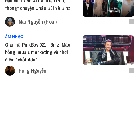
Đầu năm xem Ai Là Triệu Phú,
"hóng" chuyện Châu Bùi và Binz
Mai Nguyễn (Hoài)
ÂM NHẠC
Giải mã PinkBoy 021 - Binz: Màu
hồng, music marketing và thời
điểm "chốt đơn"
Hùng Nguyễn