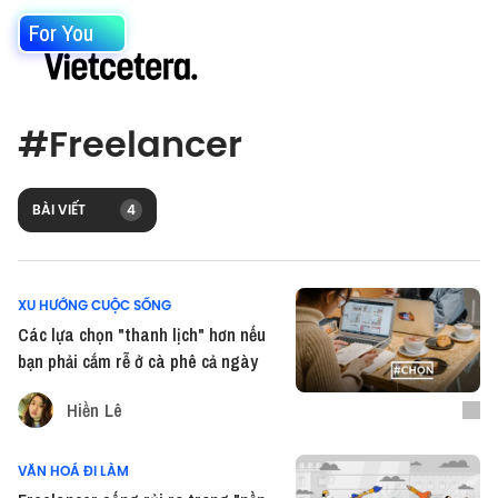
For You
#
Freelancer
BÀI VIẾT
4
XU HƯỚNG CUỘC SỐNG
Các lựa chọn "thanh lịch" hơn nếu
bạn phải cắm rễ ở cà phê cả ngày
Hiền Lê
VĂN HOÁ ĐI LÀM