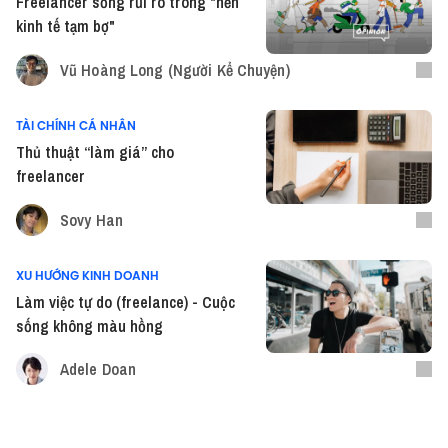
Freelancer sống rủi ro trong "nền
kinh tế tạm bợ"
Vũ Hoàng Long (Người Kể Chuyện)
TÀI CHÍNH CÁ NHÂN
Thủ thuật “làm giá” cho
freelancer
Sovy Han
XU HƯỚNG KINH DOANH
Làm việc tự do (freelance) - Cuộc
sống không màu hồng
Adele Doan