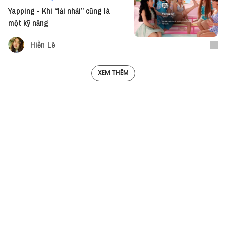
Yapping - Khi “lải nhải” cũng là
một kỹ năng
Hiền Lê
XEM THÊM