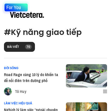
For You
#
Kỹ năng giao tiếp
BÀI VIẾT
70
ĐỜI SỐNG
Road Rage cùng 10 lý do khiến ta
dễ nổi điên trên đường phố
Tô Huy
LÀM VIỆC HIỆU QUẢ
Nghịch lý làm việc “ngoài chuyên