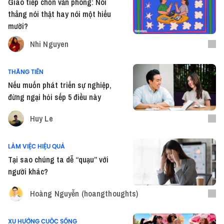
Giao tiếp chốn văn phòng: Nói
thẳng nói thật hay nói một hiểu
mười?
Nhi Nguyen
THĂNG TIẾN
Nếu muốn phát triển sự nghiệp,
đừng ngại hỏi sếp 5 điều này
Huy Le
LÀM VIỆC HIỆU QUẢ
Tại sao chúng ta dễ “quạu” với
người khác?
Hoàng Nguyễn (hoangthoughts)
XU HƯỚNG CUỘC SỐNG