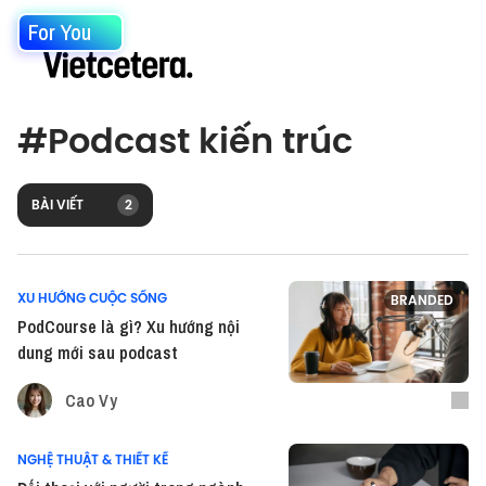
For You
#
Podcast kiến trúc
BÀI VIẾT
2
XU HƯỚNG CUỘC SỐNG
BRANDED
PodCourse là gì? Xu hướng nội
dung mới sau podcast
Cao Vy
NGHỆ THUẬT & THIẾT KẾ