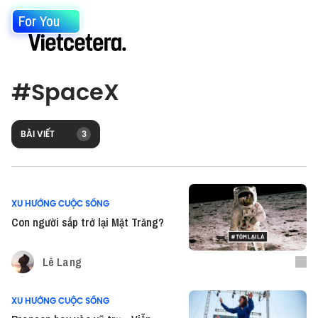
For You
#
SpaceX
BÀI VIẾT
3
XU HƯỚNG CUỘC SỐNG
Con người sắp trở lại Mặt Trăng?
Lê Lang
XU HƯỚNG CUỘC SỐNG