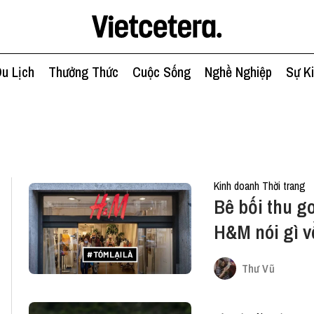
u Lịch
Thưởng Thức
Cuộc Sống
Nghề Nghiệp
Sự K
Kinh doanh Thời trang
Bê bối thu g
H&M nói gì v
Thư Vũ