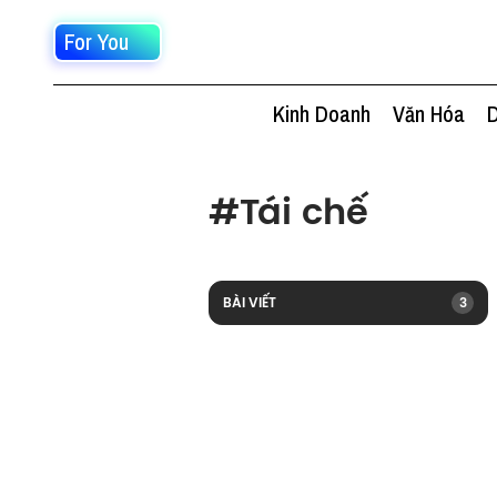
For You
Kinh Doanh
Văn Hóa
D
#
Tái chế
BÀI VIẾT
3