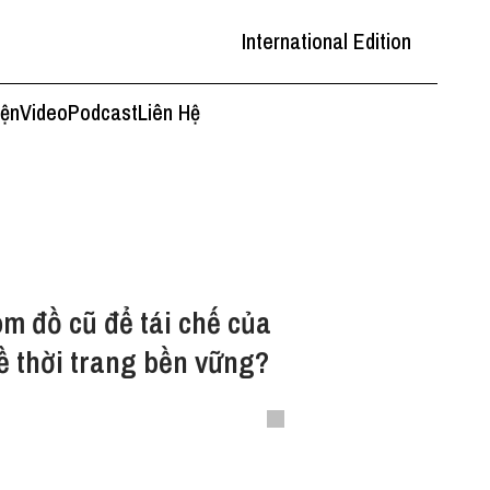
International Edition
iện
Video
Podcast
Liên Hệ
om đồ cũ để tái chế của
ề thời trang bền vững?