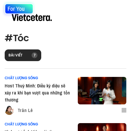
For You
#
Tóc
BÀI VIẾT
7
CHẤT LƯỢNG SỐNG
Host Thuỳ Minh: Điều kỳ diệu sẽ
xảy ra khi bạn vượt qua những tổn
thương
Trân Lê
CHẤT LƯỢNG SỐNG