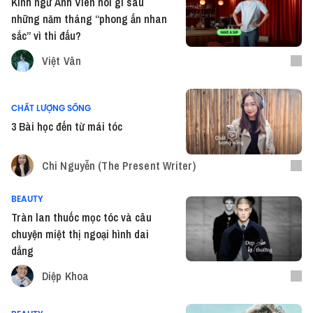
Kình ngư Ánh Viên nói gì sau
những năm tháng “phong ấn nhan
sắc” vì thi đấu?
Việt Vân
CHẤT LƯỢNG SỐNG
3 Bài học đến từ mái tóc
Chi Nguyễn (The Present Writer)
BEAUTY
Tràn lan thuốc mọc tóc và câu
chuyện miệt thị ngoại hình dai
dẳng
Diệp Khoa