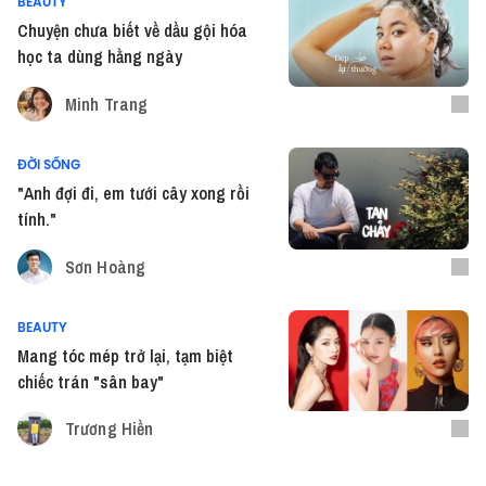
BEAUTY
Chuyện chưa biết về dầu gội hóa
học ta dùng hằng ngày
Minh Trang
ĐỜI SỐNG
"Anh đợi đi, em tưới cây xong rồi
tính."
Sơn Hoàng
BEAUTY
Mang tóc mép trở lại, tạm biệt
chiếc trán "sân bay"
Trương Hiền