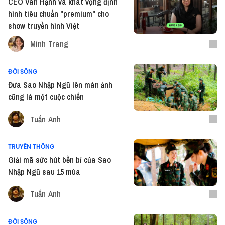
CEO Vân Hạnh và khát vọng định
hình tiêu chuẩn "premium" cho
show truyền hình Việt
Minh Trang
ĐỜI SỐNG
Đưa Sao Nhập Ngũ lên màn ảnh
cũng là một cuộc chiến
Tuấn Anh
TRUYỀN THÔNG
Giải mã sức hút bền bỉ của Sao
Nhập Ngũ sau 15 mùa
Tuấn Anh
ĐỜI SỐNG