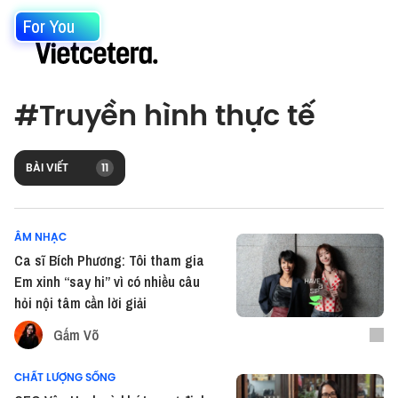
For You
#
Truyền hình thực tế
BÀI VIẾT
11
ÂM NHẠC
Ca sĩ Bích Phương: Tôi tham gia
Em xinh “say hi” vì có nhiều câu
hỏi nội tâm cần lời giải
Gấm Võ
CHẤT LƯỢNG SỐNG