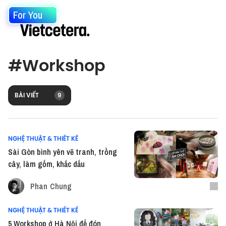
For You
#
Workshop
BÀI VIẾT
9
NGHỆ THUẬT & THIẾT KẾ
Sài Gòn bình yên vẽ tranh, trồng
cây, làm gốm, khắc dấu
Phan Chung
NGHỆ THUẬT & THIẾT KẾ
5 Workshop ở Hà Nội để đón