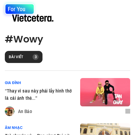
For You
#
Wowy
BÀI VIẾT
3
GIA ĐÌNH
“Thay vì sau này phải lấy hình thờ
là cái ảnh thẻ…”
An Bảo
ÂM NHẠC