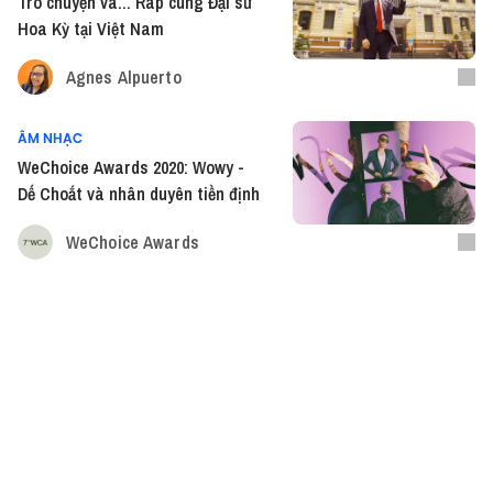
Trò chuyện và... Rap cùng Đại sứ
Hoa Kỳ tại Việt Nam
Agnes Alpuerto
ÂM NHẠC
WeChoice Awards 2020: Wowy -
Dế Choắt và nhân duyên tiền định
WeChoice Awards