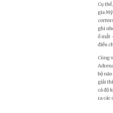
Cụ thể
gia Mỹ
cortex
ghi nh
ổ mắt 
điều c
Cùng v
Adrena
bộ não
giải t
cá độ 
ra các 