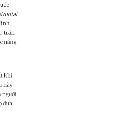
Quốc
frontal
định,
o trán
ức năng
t khi
u này
a người
ọ đưa