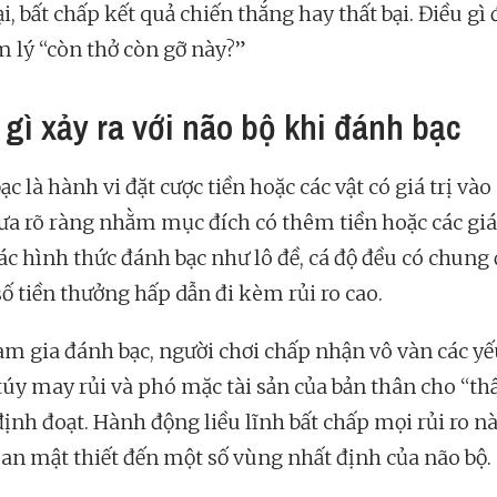
i, bất chấp kết quả chiến thắng hay thất bại. Điều gì
m lý “còn thở còn gỡ này?”
 gì xảy ra với não bộ khi đánh bạc
c là hành vi đặt cược tiền hoặc các vật có giá trị vào
ưa rõ ràng nhằm mục đích có thêm tiền hoặc các giá 
Các hình thức đánh bạc như lô đề, cá độ đều có chung
số tiền thưởng hấp dẫn đi kèm rủi ro cao.
am gia đánh bạc, người chơi chấp nhận vô vàn các yế
túy may rủi và phó mặc tài sản của bản thân cho “t
ịnh đoạt. Hành động liều lĩnh bất chấp mọi rủi ro nà
uan mật thiết đến một số vùng nhất định của não bộ.