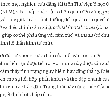
, theo một nghiên cứu đăng tải trên Thư viện Y học 
 (NLM), việc chấp nhận rủi ro liên quan đến vùng
pre
(vỏ thùy giữa trán - ảnh hưởng đến quá trình quyết 
ớ và điều chỉnh cảm xúc),
orbital frontal cortex
(vỏ nã
- giúp cơ thể phản ứng với cảm xúc) và
insula
(có ch
hỉnh hệ thần kinh tự chủ).
ới đó, sự không chắc chắn của mỗi ván bạc khiến
line liên tục được tiết ra. Hormone này được sản xuấ
 cảm thấy tình trạng nguy hiểm hay căng thẳng. Điề
hích cho sự hồi hộp, phấn khích và tim đập nhanh củ
khi xem các trận đấu. Trạng thái này cũng thúc đẩy h
quyết định bất chấp rủi ro.