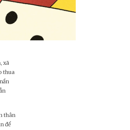
, xã
o thua
 nần
vẫn
ấn thân
ăn để