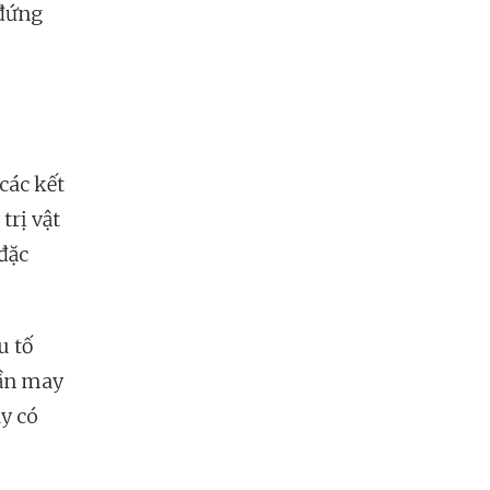
 đứng
 các kết
trị vật
 đặc
u tố
hần may
y có