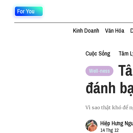
For You
Kinh Doanh
Văn Hóa
D
Cuộc Sống
Tâm L
Tâ
Well-ness
đánh bạ
Vì sao thật khó để 
Hiệp Hưng Ng
14 Thg 12