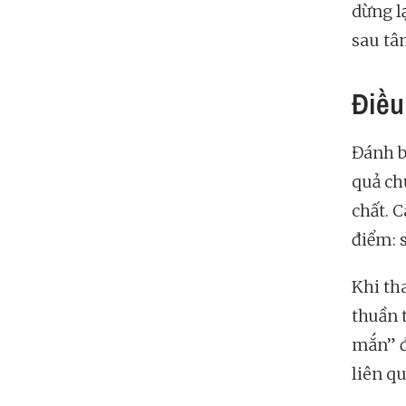
dừng lạ
sau tâ
Điều
Đánh bạ
quả ch
chất. 
điểm: 
Khi th
thuần 
mắn” đ
liên q