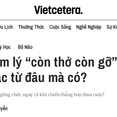
u Lịch
Thưởng Thức
Cuộc Sống
Nghề Nghiệp
Sự K
ý Học
Bổ Não
m lý “còn thở còn gỡ”
c từ đâu mà có?
ngừng chơi, ngay cả khi chiến thắng hay thua cuộc?
uyễn