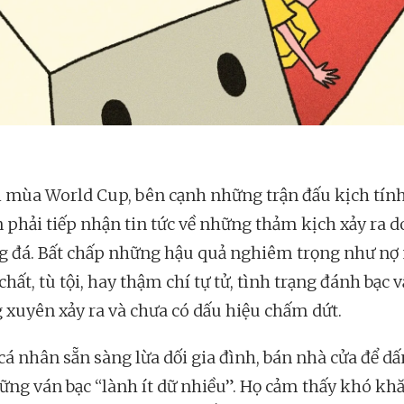
 mùa World Cup, bên cạnh những trận đấu kịch tính
n phải tiếp nhận tin tức về những thảm kịch xảy ra d
g đá. Bất chấp những hậu quả nghiêm trọng như nợ
hất, tù tội, hay thậm chí tự tử, tình trạng đánh bạc 
 xuyên xảy ra và chưa có dấu hiệu chấm dứt.
cá nhân sẵn sàng lừa dối gia đình, bán nhà cửa để d
ững ván bạc “lành ít dữ nhiều”. Họ cảm thấy khó kh