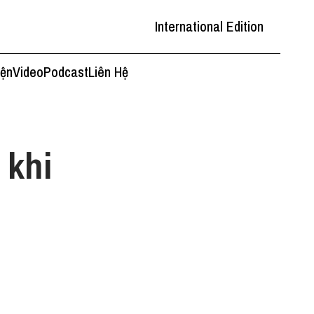
International Edition
iện
Video
Podcast
Liên Hệ
 khi