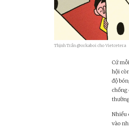
Thịnh Trần @orkaboi cho Vietcetera
Cứ mỗi
hội cò
độ bón
chồng c
thường
Nhiều 
vào nh