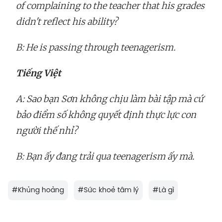
of complaining to the teacher that his grades
didn't reflect his ability?
B: He is passing through teenagerism.
Tiếng Việt
A: Sao bạn Sơn không chịu làm bài tập mà cứ
bảo điểm số không quyết định thực lực con
người thế nhỉ?
B: Bạn ấy đang trải qua teenagerism ấy mà.
#
Khủng hoảng
#
Sức khoẻ tâm lý
#
Là gì