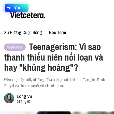
For You
Xu Hướng Cuộc Sống
Bóc Term
Teenagerism: Vì sao
Well-ness
thanh thiếu niên nổi loạn và
hay "khủng hoảng"?
Đến một độ tuổi, những đứa trẻ tự hỏi "tôi là ai?", nghe Pink
Floyd và theo thuyết vô chính phủ.
Long Vũ
06 Thg 02