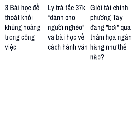
3 Bài học để
Ly trà tắc 37k
Giới tài chính
thoát khỏi
“dành cho
phương Tây
khủng hoảng
người nghèo”
đang "bơi" qua
trong công
và bài học về
thảm họa ngân
việc
cách hành văn
hàng như thế
nào?