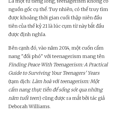
Là một từ tiếng lóng, teenagerism không có
nguồn gốc cụ thể. Tuy nhiên, có thể truy tìm
được khoảng thời gian cuối thập niên đầu
tiên của thế kỷ 21 là lúc cụm từ này bắt đầu
được định nghĩa.
Bên cạnh đó, vào năm 2014, một cuốn cẩm
nang "đối phó" với teenagerism mang tên
Finding Peace With Teenagerism: A Practical
Guide to Surviving Your Teenagers' Years
(tạm dịch:
Làm hoà với teenagerism: Một
cẩm nang thực tiễn để sống sót qua những
năm tuổi teen
) cũng được ra mắt bởi tác giả
Deborah Williams.