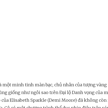
à một minh tinh màn bạc, chủ nhân của tượng vàng 
ũng giống như ngôi sao trên Đại lộ Danh vọng của m
 của Elisabeth Sparkle (Demi Moore) đã không còn 
a. Cô có một chương trình thể dục nhịp điệu trên s