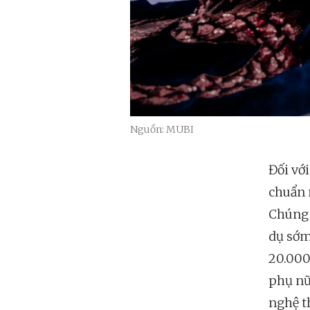
Nguồn: MUBI
Đối vớ
chuẩn 
Chúng 
dụ sớm
20.000
phụ nữ
nghệ t