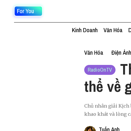
For You
Kinh Doanh
Văn Hóa
D
Văn Hóa
Điện Ản
T
RadioOnTV
thể về 
Chủ nhân giải Kịch 
khao khát và lòng c
Tuấn Anh