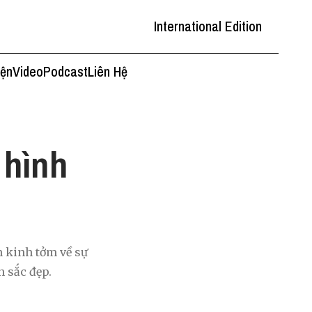
International Edition
iện
Video
Podcast
Liên Hệ
 hình
n kinh tởm về sự
n sắc đẹp.