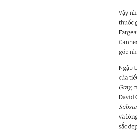
Vậy nh
thuốc 
Fargea
Cannes
góc nh
Ngập t
của ti
Gray
, 
David 
Substa
và lòn
sắc đẹp