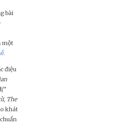
g bài
e
n một
hể
.
c điệu
ian
dị”
tử,
The
ao khát
u chuẩn