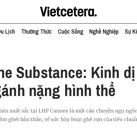
u Lịch
Thưởng Thức
Cuộc Sống
Nghề Nghiệp
Sự K
h
he Substance: Kinh dị
gánh nặng hình thể
bản xuất sắc tại LHP Cannes là một câu chuyện ngụ ngô
ăm ghét bản thân, về sức hủy hoại ghê rợn của tiêu chuẩ