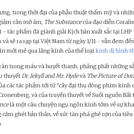
ưng, trong thời đại của phẫu thuật thẩm mỹ và nhữn
giảm cân mờ ám,
The Substance
của đạo diễn Corali
t - tác phẩm đã giành giải Kịch bản xuất sắc tại LHP
 và sẽ ra rạp tại Việt Nam từ ngày 1/11 - vẫn đem đế
ìn mới mẻ qua lăng kính của thể loại
kinh dị hình t
ràn trong máu và huyết thanh, phảng phất những sắ
ểu thuyết
Dr. Jekyll and Mr. Hyde
và
The Picture of Dor
của các tác phẩm tới từ “cây đại thụ dòng phim kinh 
Cronenberg, và của truyền thuyết về Suối nguồn Bất 
nce
là một câu chuyện ngụ ngôn kinh tởm về sự kh
g căm ghét bản thân, về sức tàn phá ghê rợn của tiê
.