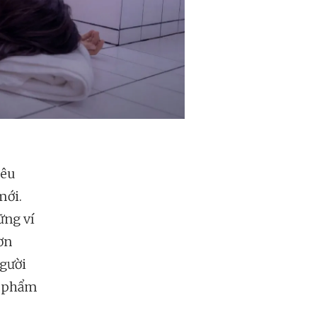
iêu
mới.
ững ví
ơn
người
c phẩm