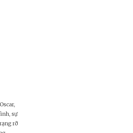
Oscar,
ình, sự
rạng rỡ
óng