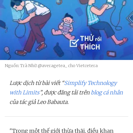
Nguồn: Trà Nhữ @averagetea_ cho Vietcetera
Lược dịch từ bài viết “
Simplify Technology
with Limits
”, được đăng tải trên
blog cá nhân
của tác giả Leo Babauta.
"Trong một thế giới thừa thãi, điều khan