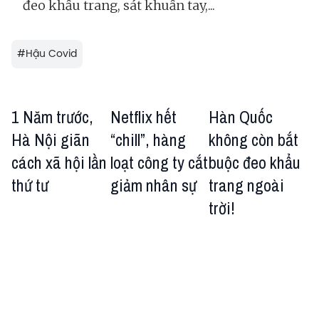
đeo khẩu trang, sát khuẩn tay,...
#
Hậu Covid
1 Năm trước,
Netflix hết
Hàn Quốc
Hà Nội giãn
“chill”, hàng
không còn bắt
cách xã hội lần
loạt công ty cắt
buộc đeo khẩu
thứ tư
giảm nhân sự
trang ngoài
trời!