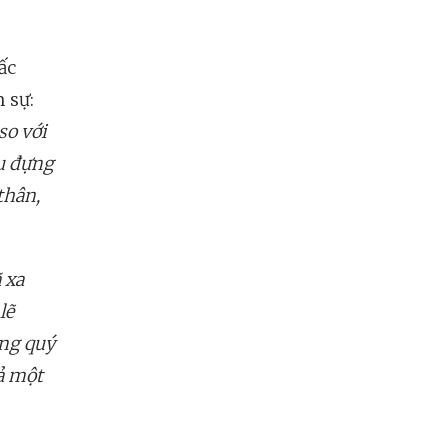
ấc
 sự:
so với
ịu đựng
thân,
 xa
lẽ
áng quý
rả một