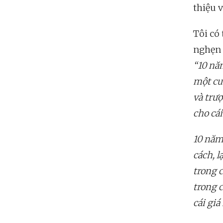
thiệu 
Tôi có
nghẹn 
“10 năm
một cu
và trượ
cho cá
10 năm,
cách, l
trong 
trong c
cái giá 