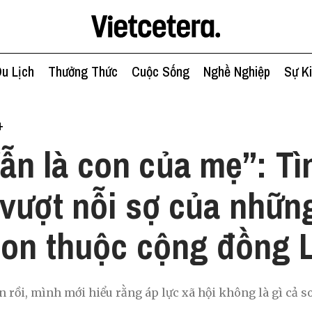
u Lịch
Thưởng Thức
Cuộc Sống
Nghề Nghiệp
Sự K
+
ẫn là con của mẹ”: Tì
vượt nỗi sợ của nhữn
con thuộc cộng đồng 
n rồi, mình mới hiểu rằng áp lực xã hội không là gì cả s