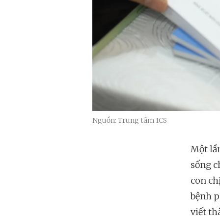
Nguồn: Trung tâm ICS
Một lần
sống c
con ch
bệnh p
viết t