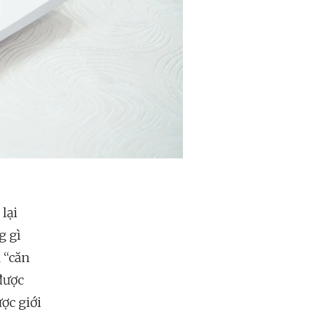
lại
g gì
 “căn
được
ược giới