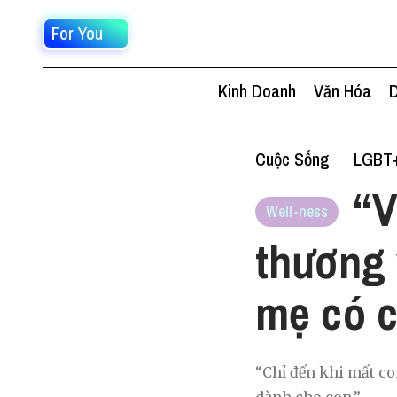
For You
Kinh Doanh
Văn Hóa
D
Cuộc Sống
LGBT
“V
Well-ness
thương 
mẹ có 
“Chỉ đến khi mất co