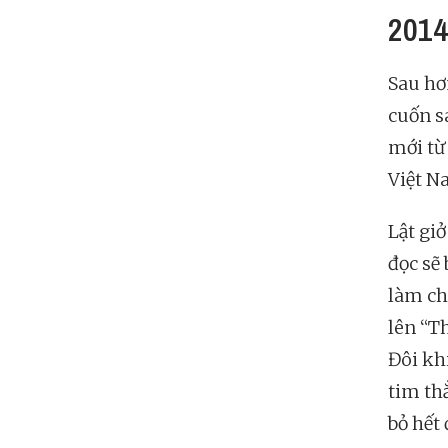
2014
Sau hơ
cuốn s
mới từ
Việt N
Lật gi
đọc sẽ 
làm ch
lên “T
Đôi khi
tim th
bỏ hết 