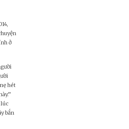
014,
 chuyện
ính ở
người
gười
mẹ hét
này.”
 lúc
ây bắn