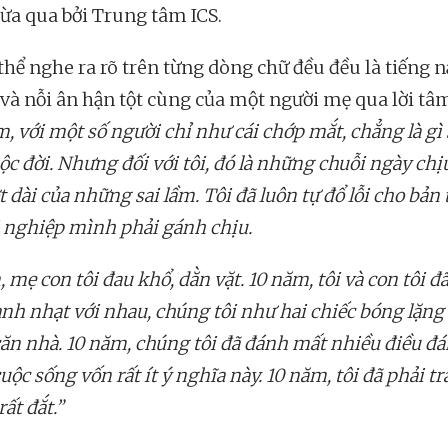
vừa qua bởi Trung tâm ICS.
 thể nghe ra rõ trên từng dòng chữ đều đều là tiếng n
và nỗi ân hận tột cùng của một người mẹ qua lời tâm
, với một số người chỉ như cái chớp mắt, chẳng là gì 
ộc đời. Nhưng đối với tôi, đó là những chuỗi ngày ch
t dài của những sai lầm. Tôi đã luôn tự đổ lỗi cho bản 
i nghiệp mình phải gánh chịu.
 mẹ con tôi đau khổ, dằn vặt. 10 năm, tôi và con tôi đã
ạnh nhạt với nhau, chúng tôi như hai chiếc bóng lặng 
căn nhà. 10 năm, chúng tôi đã đánh mất nhiều điều đ
uộc sống vốn rất ít ý nghĩa này. 10 năm, tôi đã phải t
rất đắt.”