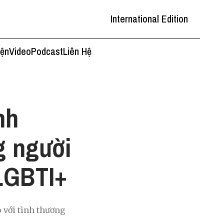
International Edition
iện
Video
Podcast
Liên Hệ
nh
g người
LGBTI+
o với tình thương