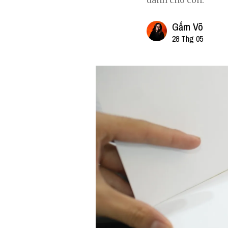
dành cho con.”
Gấm Võ
28 Thg 05