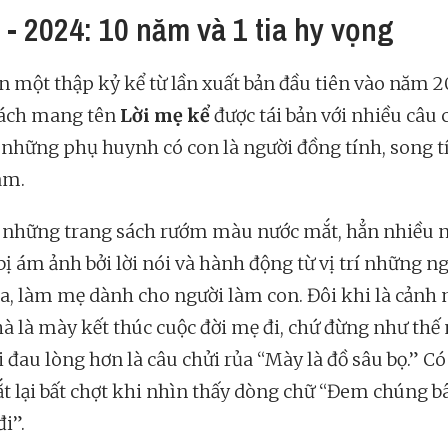
 - 2024: 10 năm và 1 tia hy vọng
n một thập kỷ kể từ lần xuất bản đầu tiên vào năm 2
ách mang tên
Lời mẹ kể
được tái bản với nhiều câu
 những phụ huynh có con là người đồng tính, song t
am.
ở những trang sách rướm màu nước mắt, hẳn nhiều 
bị ám ảnh bởi lời nói và hành động từ vị trí những n
a, làm mẹ dành cho người làm con. Đôi khi là cảnh 
hà là mày kết thúc cuộc đời mẹ đi, chứ đừng như thế 
 đau lòng hơn là câu chửi rủa “Mày là đồ sâu bọ.” Có
ắt lại bất chợt khi nhìn thấy dòng chữ “Đem chúng b
đi”.