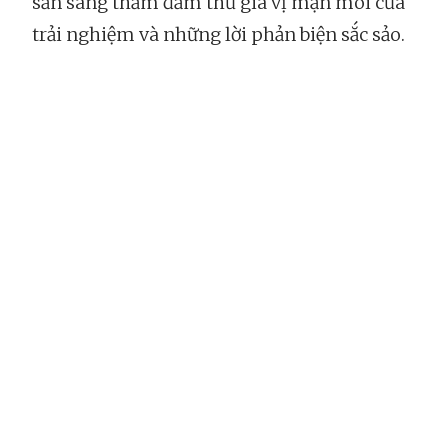
sẵn sàng thấm đẫm thứ gia vị mặn mòi của
trải nghiệm và những lời phản biện sắc sảo.