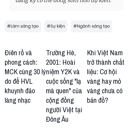
đăng ký có thể đóng sớm hơn dự kiến.
#
Làm sáng tạo
#
Sự kiện
#
Ngành sáng tạo
Điên rồ và
Trường Hè,
Khi Việt Nam
phong cách:
2001: Hoài
trở thành chất
MCK cùng 30 lý
niệm Y2K và
liệu: Cơ hội
do để HVL
cuộc sống "lạ
vàng hay mỏ
khuynh đảo
mà quen" của
vàng chưa có
làng nhạc
cộng đồng
bản đồ?
người Việt tại
Đông Âu