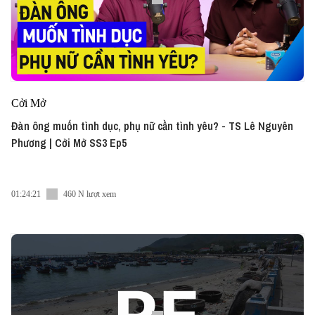
Cởi Mở
Đàn ông muốn tình dục, phụ nữ cần tình yêu? - TS Lê Nguyên
Phương | Cởi Mở SS3 Ep5
01:24:21
460 N lượt xem