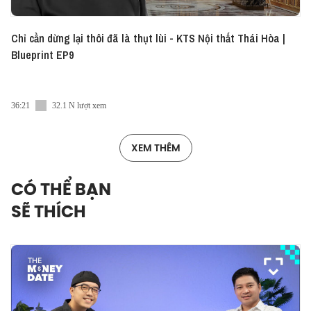
Chỉ cần dừng lại thôi đã là thụt lùi - KTS Nội thất Thái Hòa |
Blueprint EP9
36:21
32.1 N lượt xem
XEM THÊM
CÓ THỂ BẠN
SẼ THÍCH