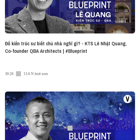
Đố kiến trúc sư biết chủ nhà nghĩ gì? - KTS Lê Nhật Quang,
Co-founder QBA Architects | #Blueprint
30:26
13.6 N lượt xem