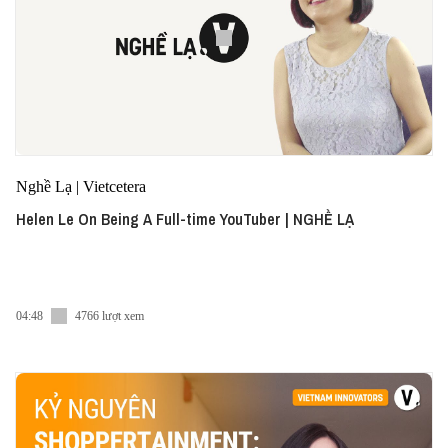
Nghề Lạ | Vietcetera
Helen Le On Being A Full-time YouTuber | NGHỀ LẠ
04:48
4766 lượt xem