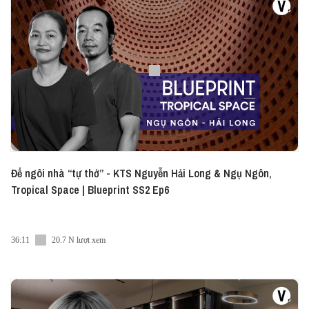
Để ngôi nhà “tự thở” - KTS Nguyễn Hải Long & Ngụ Ngôn,
Tropical Space | Blueprint SS2 Ep6
36:11
20.7 N lượt xem