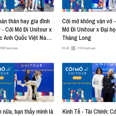
tera #podcast #Durex #DurexVietnam #DurexXVietcete
ản thân hay gia đình
Cởi mở không văn vở -
hiệm đọc bài viết và nghe podcast thật mượt mà. Tải ngay tại đây
 - Cởi Mở Đi Unitour x
Mở Đi Unitour x Đại họ
ọc Anh Quốc Việt Nam
Thăng Long
lay
1985 lượt xem
01:49
1553 lượt xem
 mạng xã hội khác nữa:
ok
ram
e
 nữa, bạn thấy mình là
Kinh Tế - Tài Chính: C