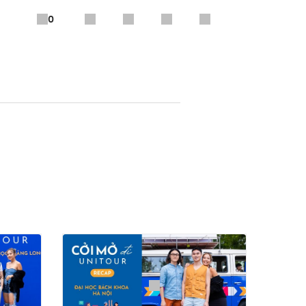
0
 mang đến Cởi Mở Đi
ìn lại những khoảnh khắc đáng
itour.