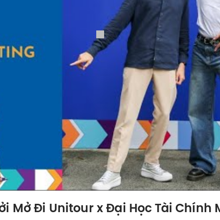
 Mở Đi Unitour x Đại Học Tài Chính 