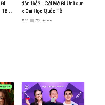
 Đi
đến thế? - Cởi Mở Đi Unitour
h Tế
x Đại Học Quốc Tế
01:27
2435 lượt xem