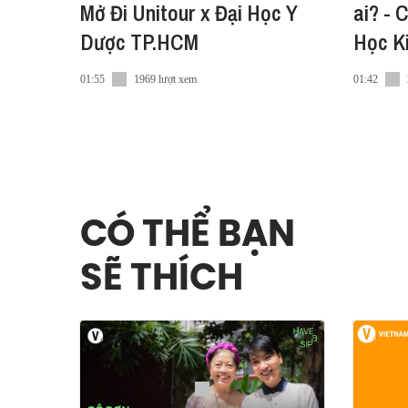
Mở Đi Unitour x Đại Học Y
ai? - 
Dược TP.HCM
Học K
01:55
1969 lượt xem
01:42
CÓ THỂ BẠN
SẼ THÍCH