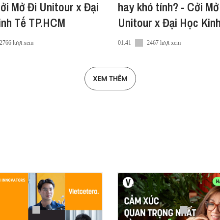
Cởi Mở Đi Unitour x Đại
hay khó tính? - Cởi Mở
inh Tế TP.HCM
Unitour x Đại Học Kin
Tài Chính
2766 lượt xem
01:41
2467 lượt xem
XEM THÊM