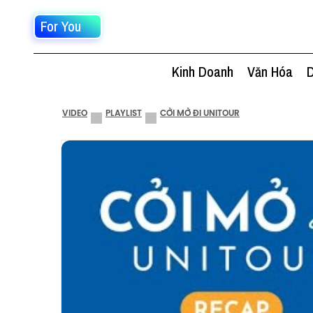
For You
Kinh Doanh
Văn Hóa
D
VIDEO
PLAYLIST
CỞI MỞ ĐI UNITOUR