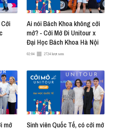
ra #DurexJeans
 Cởi
Ai nói Bách Khoa không cởi
c
mở? - Cởi Mở Đi Unitour x
Đại Học Bách Khoa Hà Nội
02:04
2724 lượt xem
ởi mở
Sinh viên Quốc Tế, có cởi mở