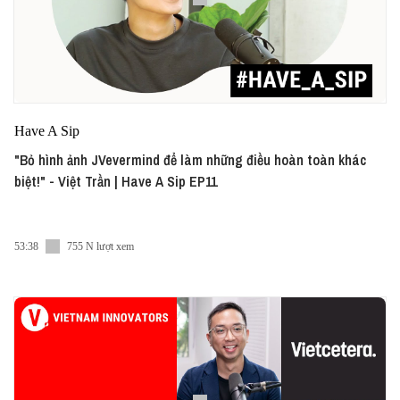
Have A Sip
"Bỏ hình ảnh JVevermind để làm những điều hoàn toàn khác
biệt!" - Việt Trần | Have A Sip EP11
53:38
755 N lượt xem