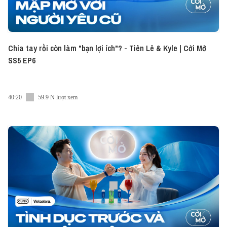
Chia tay rồi còn làm "bạn lợi ích"? - Tiên Lê & Kyle | Cởi Mở
SS5 EP6
40:20
59.9 N lượt xem