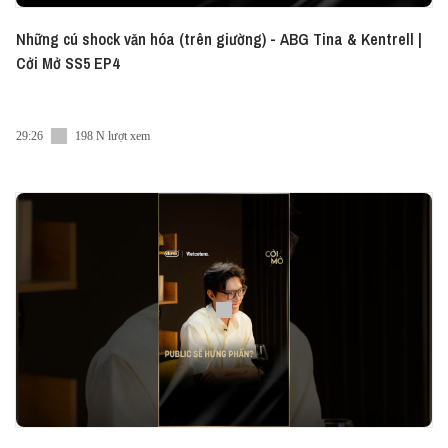
Những cú shock văn hóa (trên giường) - ABG Tina & Kentrell |
Cởi Mở SS5 EP4
29:26
198 N lượt xem