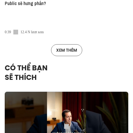
Public sẽ hưng phấn?
0:39
12.4 N lượt xem
XEM THÊM
CÓ THỂ BẠN
SẼ THÍCH