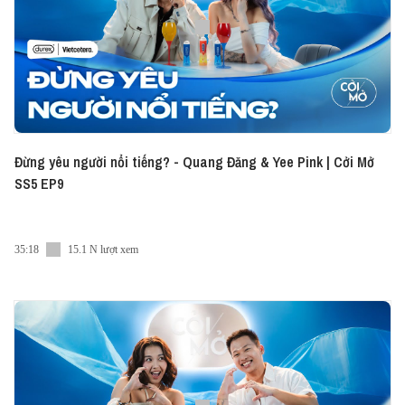
https://share.vietcetera.com/Linkedin-VN - EN:
https://share.vietcetera.com/Linkedin ● Tiktok:
https://share.vietcetera.com/Tiktok-Advice ●
Twitter: https://share.vietcetera.com/Twitter
#CoiMo #Vietcetera #Podcast
Đừng yêu người nổi tiếng? - Quang Đăng & Yee Pink | Cởi Mở
SS5 EP9
35:18
15.1 N lượt xem