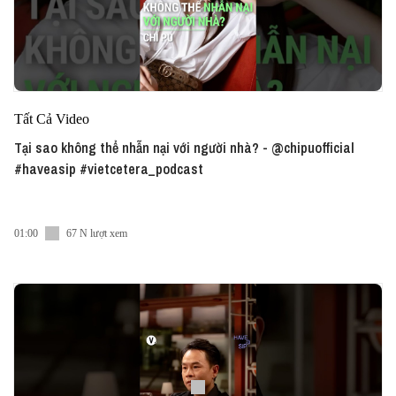
Tất Cả Video
Tại sao không thể nhẫn nại với người nhà? - @chipuofficial
#haveasip #vietcetera_podcast
01:00
67 N lượt xem