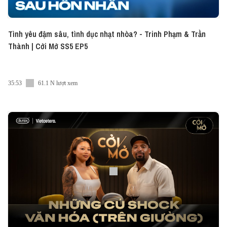
Tình yêu đậm sâu, tình dục nhạt nhòa? - Trinh Phạm & Trần
Thành | Cởi Mở SS5 EP5
35:53
61.1 N lượt xem