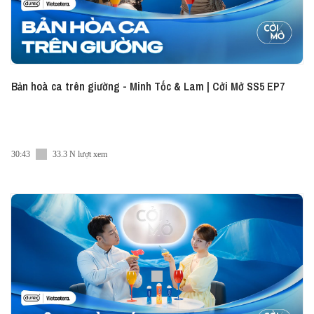
Bản hoà ca trên giường - Minh Tốc & Lam | Cởi Mở SS5 EP7
30:43
33.3 N lượt xem