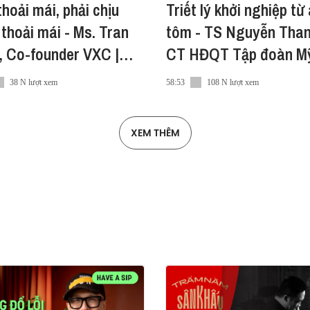
uct/1730140127232035793
hoải mái, phải chịu
Triết lý khởi nghiệp từ
thoải mái - Ms. Tran
tôm - TS Nguyễn Than
, Co-founder VXC |
CT HĐQT Tập đoàn Mỹ
o nội dung trên Vietnam Innovators tại:
https://vietcetera
ith Cát Thảo #3
Dive with Cát Thảo #2
38 N lượt xem
58:53
108 N lượt xem
, xin vui lòng gửi đến hello@vni-digest.com
XEM THÊM
 qua các mạng xã hội khác nữa:
aminnovators/
_innovators/
etnaminnovators/
WithCatThao #DWCT7