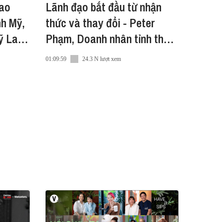
 ao
Lãnh đạo bắt đầu từ nhận
h Mỹ,
thức và thay đổi - Peter
 Lan |
Phạm, Doanh nhân tỉnh thức
.com/vn/bo-suu-tap/vietnam-
| Dive with Cát Thảo #1
01:09:59
24.3 N lượt xem