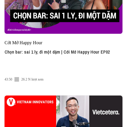
Cởi Mở Happy Hour
Chọn bar: sai 1 ly, đi một dặm | Cởi Mở Happy Hour EP02
43:50
26.2 N lượt xem