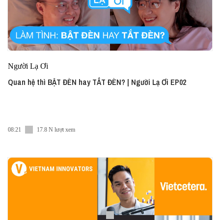
Người Lạ Ơi
Quan hệ thì BẬT ĐÈN hay TẮT ĐÈN? | Người Lạ Ơi EP02
08:21
17.8 N lượt xem