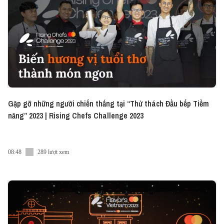
Những sự kiện đặc sắc nhất của Flavors Việt Nam
đang sắp bắt đầu, sở hữu tấm vé tham dự tại đây
nhé:
https://store.vietcetera.com/
#FlavorsVN2023
Gặp gỡ những người chiến thắng tại “Thử thách Đầu bếp Tiềm
năng” 2023 | Rising Chefs Challenge 2023
08:48
289 lượt xem