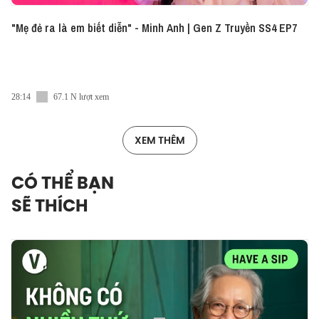
"Mẹ đẻ ra là em biết diễn" - Minh Anh | Gen Z Truyền SS4 EP7
28:14
67.1 N lượt xem
XEM THÊM
CÓ THỂ BẠN
SẼ THÍCH