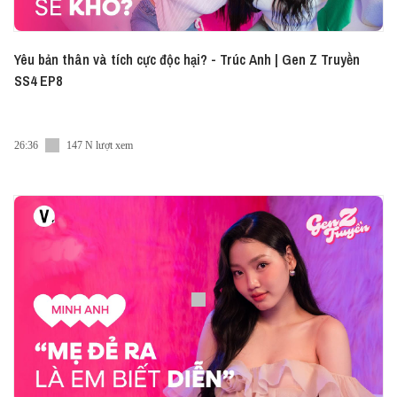
Yêu bản thân và tích cực độc hại? - Trúc Anh | Gen Z Truyền
SS4 EP8
26:36
147 N lượt xem