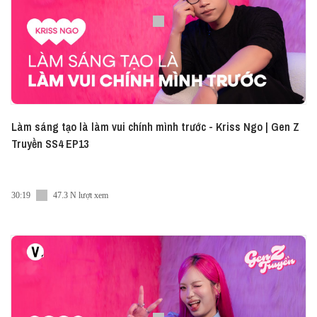
● Facebook:
https://share.vietcetera.com/Facebook
● Instagram:
https://share.vietcetera.com/Instagram
● LinkedIn:
https://share.vietcetera.com/Linkedin
● TikTok:
https://share.vietcetera.com/TikTok
● Twitter:
https://share.vietcetera.com/Twitter
© Bản quyền thuộc về Vietcetera
© Copyright by Vietcetera Channel ☞ Do not Reup
Làm sáng tạo là làm vui chính mình trước - Kriss Ngo | Gen Z
Truyền SS4 EP13
30:19
47.3 N lượt xem