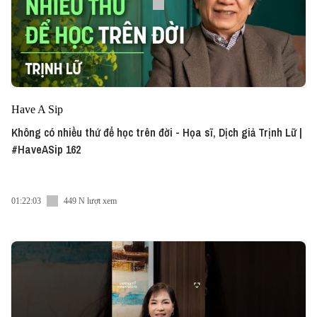
Have A Sip
Không có nhiều thứ để học trên đời - Họa sĩ, Dịch giả Trịnh Lữ |
#HaveASip 162
01:22:03
449 N lượt xem