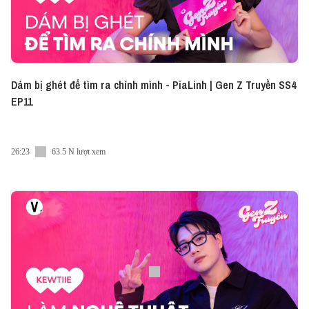
Dám bị ghét để tìm ra chính mình - PiaLinh | Gen Z Truyền SS4
EP11
26:23
63.5 N lượt xem