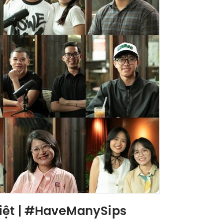
biệt | #HaveManySips