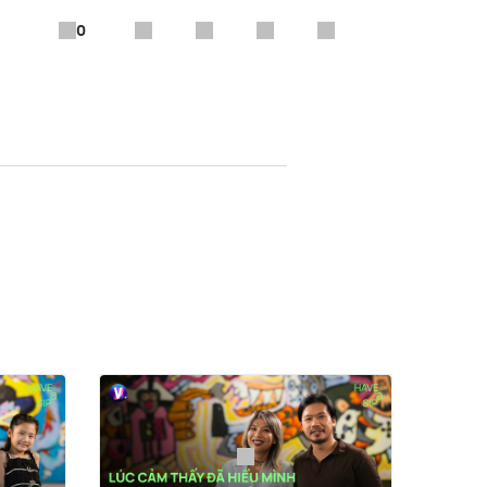
0
hi món đồ uống yêu thích và chia
trở thành khách mời, hứa hẹn
n bản dài 08 tiếng với rất nhiều