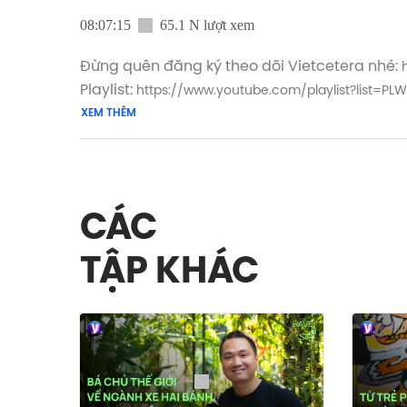
08:07:15
65.1 N lượt xem
Đừng quên đăng ký theo dõi Vietcetera nhé:
Playlist:
https://www.youtube.com/playlist?list
XEM THÊM
Host: Thùy Minh
Guest: 22 Khách mời đặc biệt
Lần đầu tiên Have A Sip mời các khán giả củ
CÁC
sẻ những góc nhìn đầy mới mẻ của mình.
TẬP KHÁC
Và cũng ở ngay lần đầu tiên này, Vietcetera đ
mang đến cho bạn một Have Many Sips đặc bi
Mùa lễ này, hãy cùng “uống gì không?” với Ho
câu chuyện và góc nhìn thú vị đang chờ đó
Timestamp: