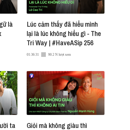
gữ là
Lúc cảm thấy đã hiểu mình
x
lại là lúc không hiểu gì - The
Tri Way | #HaveASip 256
01:36:31
90.2 N lượt xem
ười ta
Giỏi mà không giàu thì