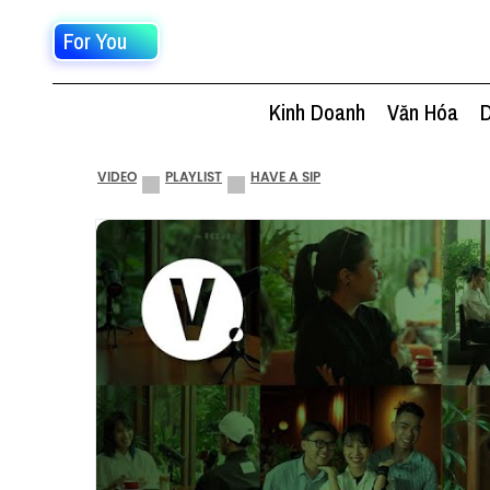
For You
Kinh Doanh
Văn Hóa
D
VIDEO
PLAYLIST
HAVE A SIP