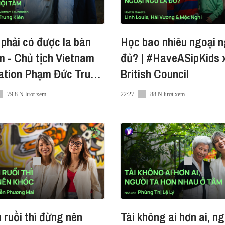
điều dễ dàng
 phải có được la bàn
Học bao nhiêu ngoại n
g lực
 con đường của chính mình
m - Chủ tịch Vietnam
đủ? | #HaveASipKids 
mình giữa nhân gian
ation Phạm Đức Trung
British Council
văn hoá trong sự thay đổi không ngừng
 #HaveASip 254
hỉ cho chính bản thân mình?
79.8 N lượt xem
22:27
88 N lượt xem
H
con đường sẽ tự mở ra
g đôi mắt trẻ thơ
 ta đều có một ngưỡng giới hạn
ì sự khác biệt hay cái tôi cao?
ơng
 cho Have A Sip tại:
 ruồi thì đừng nên
Tài không ai hơn ai, ng