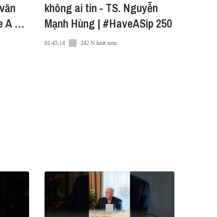
 văn
không ai tin - TS. Nguyễn
e A Sip
Mạnh Hùng | #HaveASip 250
01:45:14
242 N lượt xem