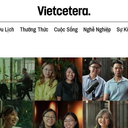
u Lịch
Thưởng Thức
Cuộc Sống
Nghề Nghiệp
Sự K