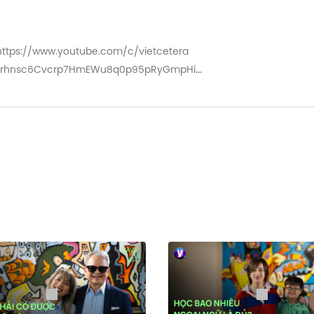
https://www.youtube.com/c/vietcetera
=PLWrhnsc6Cvcrp7HmEWu8q0p95pRyGmpHi
a mình ngồi vào “ghế nóng”, cùng Host Thuỳ Minh nhâm n
ã “chơi lớn” khi lựa chọn không chỉ 5 mà là 22 khán giả 
ệt như chính tên gọi của tập podcast này.
st Thuỳ Minh và 22 khách mời trong Have Many Sips - phiê
n bạn khám phá!