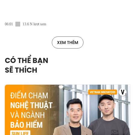
06:01
13.6 N lượt xem
XEM THÊM
CÓ THỂ BẠN
SẼ THÍCH