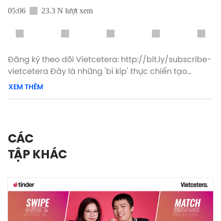
05:06
23.3 N lượt xem
Đăng ký theo dõi Vietcetera: http://bit.ly/subscribe-
vietcetera Đây là những 'bí kíp' thực chiến tạo
profile Tinder từ cơ bản (hình nghệ nghệ, bio thơ
XEM THÊM
thơ,...) cho đến nâng cao (không hình, bio thách
thức,...) để tìm được đúng người trong mộng. Chúc
các bạn một mùa 14/2 bội thu "quẹt phải" nhé.
CÁC
TẬP KHÁC