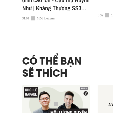
đỉnh cao lớn - Cầu thủ Huỳnh
Như | Kháng Thương SS3
EP3
0:39
1
31:08
1653 lượt xem
CÓ THỂ BẠN
SẼ THÍCH