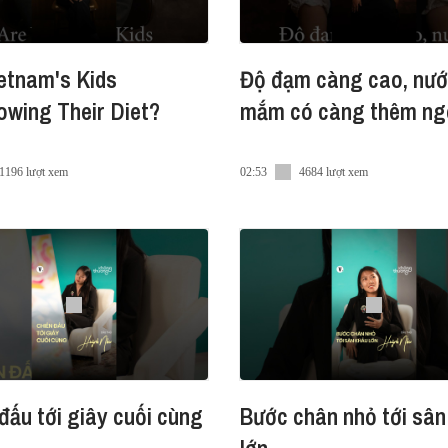
 Innovators Digest và Raise Partners đồng tổ chức là h
etnam's Kids
Độ đạm càng cao, nư
ại diện chính phủ trong và ngoài nước, các startup xanh,
hững mối quan hệ hợp tác ý nghĩa, thúc đẩy tăng trưởng 
wing Their Diet?
mắm có càng thêm ng
igest #VNID #Raise_partners
1196 lượt xem
02:53
4684 lượt xem
đấu tới giây cuối cùng
Bước chân nhỏ tới sân