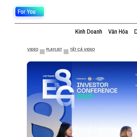
For You
Kinh Doanh
Văn Hóa
D
VIDEO
PLAYLIST
TẤT CẢ VIDEO