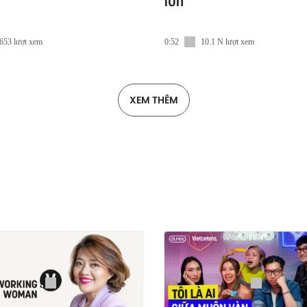
lớn
653 lượt xem
0:52
10.1 N lượt xem
XEM THÊM