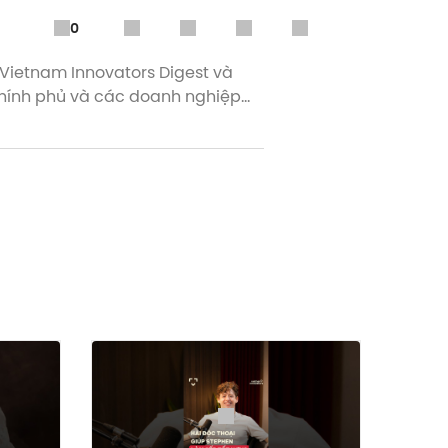
0
 Vietnam Innovators Digest và
 chính phủ và các doanh nghiệp
trò như một chất xúc tác mạnh mẽ
hướng tới một tương lai bền vững
ernment Partner); Dynam Capital,
&P Global, DEEP C Industrial
, Heneiken, and Tales by Chapter
ssociation Vietnam