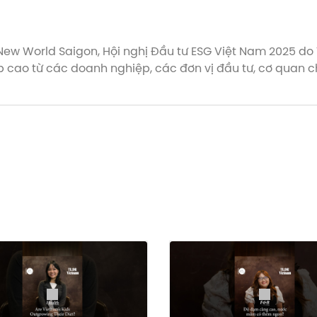
 New World Saigon, Hội nghị Đầu tư ESG Việt Nam 2025 do
ấp cao từ các doanh nghiệp, các đơn vị đầu tư, cơ quan
 nhìn chuyên sâu từ các chuyên gia, hội nghị đóng vai 
ễn và thúc đẩy các mối quan hệ đối tác chiến lược, cùng 
ủa Hội nghị Đầu tư ESG Việt Nam 2025 qua video recap!
an Department of Foreign Affairs and Trade (Leading Gov
New World Saigon Hotel (Venue Partner); HSBC Vietnam, S
tner); Consulate of the Netherlands in Ho Chi Minh City
rtner); Eurocham, AusCham Vietnam and Dutch Business A
Technical Partner) and Be (Travel Partner).