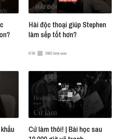
ội nghị quy tụ đông đảo các nhà
ớc
Hài độc thoại giúp Stephen
 cũng như giới chuyên gia và
xanh và các hoạt động phát triển
on?
làm sếp tốt hơn?
0:58
1882 lượt xem
 khấu
Cứ làm thôi! | Bài học sau