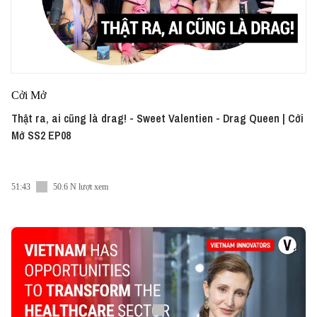
Cởi Mở
Thật ra, ai cũng là drag! - Sweet Valentien - Drag Queen | Cởi
Mở SS2 EP08
51:43
50.6 N lượt xem