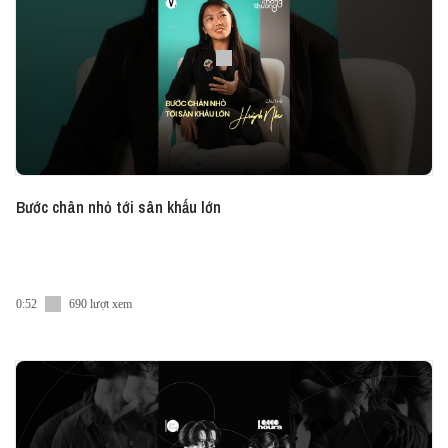
encounters and lingers long after the visit ends.
Xem phiên bản đầy đủ Vietnam Innovators Tiếng
Anh Tập 377 - Amb. Nicolai Prytz trên kênh Youtube
Vietnam Innovators Digest, Vietcetera Podcast,
Spotify và Apple Podcast.
Bước chân nhỏ tới sân khấu lớn
0:52
690 lượt xem