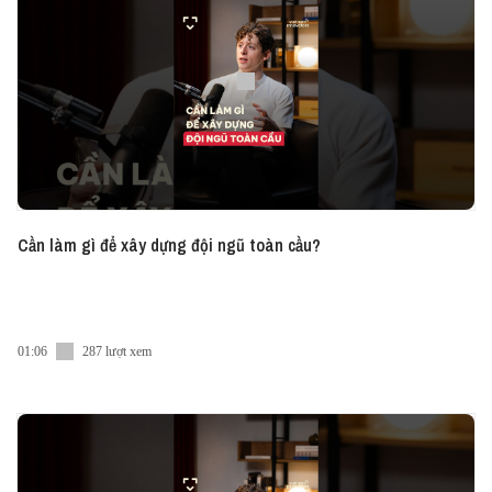
Download Vietcetera mobile app:
► iOS:
https://bit.ly/Messenger-Vietcetera-App
► Android:
https://bit.ly/Messenger-Vietcetera-Android
---
You can follow our co-hosts on social media:
Hao Tran
► Instagram:
https://www.instagram.com/haontran/
► Facebook:
https://www.facebook.com/haontran/
► LinkedIn:
https://www.linkedin.com/in/haontran/
Cần làm gì để xây dựng đội ngũ toàn cầu?
Miro Nguyen
► Facebook:
https://www.facebook.com/Miro.NguyenHuu
► LinkedIn:
https://www.linkedin.com/in/dr-cuong-nguyen-huu-
miro-24844583/
01:06
287 lượt xem
---
Follow us on another platform:
● Mail:
team@vietcetera.com
● Facebook:
https://www.facebook.com/vietcetera
● Instagram:
https://www.instagram.com/vietcetera/
● Linkedin: