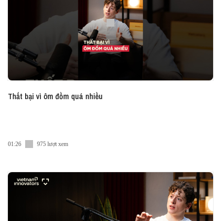
• VN:
https://www.linkedin.com/showcase/vie...
• EN:
https://www.linkedin.com/company/viet...
●Tiktok:
https://www.tiktok.com/@vietceteraadvice
● Twitter:
https://twitter.com/vietcetera
Thất bại vì ôm đồm quá nhiều
01:26
975 lượt xem