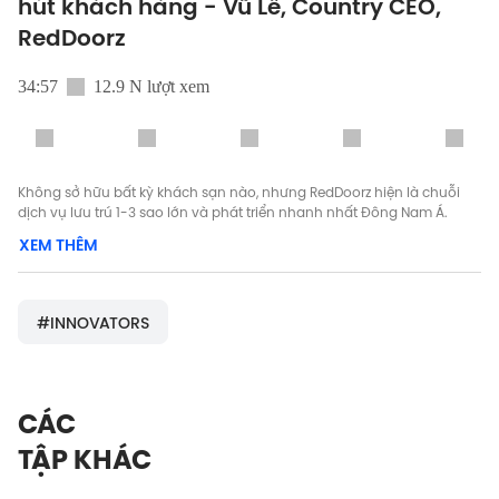
hút khách hàng - Vũ Lê, Country CEO,
RedDoorz
34:57
12.9 N lượt xem
Không sở hữu bất kỳ khách sạn nào, nhưng RedDoorz hiện là chuỗi
dịch vụ lưu trú 1-3 sao lớn và phát triển nhanh nhất Đông Nam Á.
Thành lập từ 2015, cho đến nay, RedDoorz có hơn 3000 khách sạn tại
XEM THÊM
5 quốc gia Indonesia, Philippines, Việt Nam, Singapore, Thái Lan.
Startup này hợp tác với các khách sạn bình dân địa phương, hỗ trợ
họ nâng cấp cơ sở hạ tầng, tối ưu hóa công suất phòng, chăm sóc
#INNOVATORS
khách hàng,… Hệ sinh thái RedDoorz còn bao gồm app và website, để
từ đó, khách lưu trú dễ dàng đặt phòng với mức giá phù hợp và chất
lượng tốt nhất.
Công thức thành công tại quốc gia này chưa chắc đã phù hợp với
CÁC
đất nước khác. Là một startup đa quốc gia, RedDoorz nhận thấy thị
TẬP KHÁC
trường Việt Nam khác gì với so với các nước Đông Nam Á? Tầm nhìn
và giá trị mà RedDoorz đang hướng đến là gì?