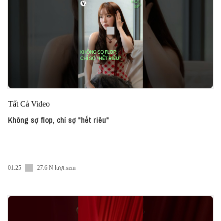
Tất Cả Video
Không sợ flop, chỉ sợ "hết riêu"
01:25
27.6 N lượt xem