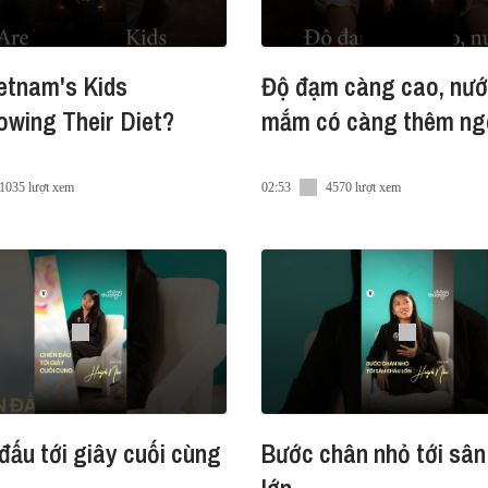
etnam's Kids
Độ đạm càng cao, nư
wing Their Diet?
mắm có càng thêm ng
1035 lượt xem
02:53
4570 lượt xem
đấu tới giây cuối cùng
Bước chân nhỏ tới sân