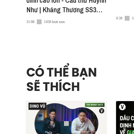
đỉnh cao lớn - Cầu thủ Huỳnh
Như | Kháng Thương SS3
EP3
0:39
1
31:08
1458 lượt xem
CÓ THỂ BẠN
SẼ THÍCH