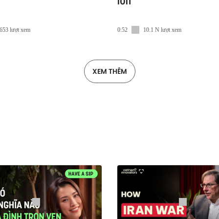
lớn
653 lượt xem
0:52
10.1 N lượt xem
XEM THÊM