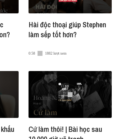
ớc
Hài độc thoại giúp Stephen
on?
làm sếp tốt hơn?
0:58
1882 lượt xem
 khấu
Cứ làm thôi! | Bài học sau