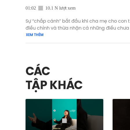
01:02
10.1 N lượt xem
Sự “chắp cánh” bắt đầu khi cha mẹ cho con t
điều chỉnh và thừa nhận cả những điều chưa b
không ngừng thay đổi để trở nên tốt hơn mỗi
XEM THÊM
Xem phiên bản đầy đủ của tập cuối Yêu Lành 
#YêuLành #Vietcetera_Podcast #YL_S5_5 #
CÁC
TẬP KHÁC