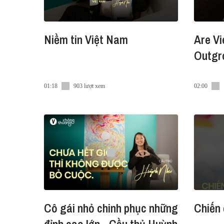
Niềm tin Việt Nam
Are Vi
Outgro
01:18
903 lượt xem
02:00
Cô gái nhỏ chinh phục những
Chiến 