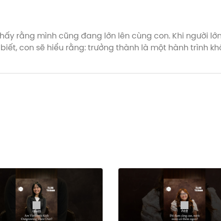
hấy rằng mình cũng đang lớn lên cùng con. Khi người lớn
iết, con sẽ hiểu rằng: trưởng thành là một hành trình k
 ngày.
mùa 5, trên Vietcetera Podcast, Youtube, Spotify hoặc A
Parenting