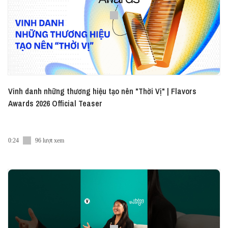
xã hội khác nữa:
● Facebook:
https://share.vietcetera.com/Facebook
● Instagram:
https://share.vietcetera.com/Instagram
● Linkedin:
- VN:
https://share.vietcetera.com/Linkedin-VN
- EN:
https://share.vietcetera.com/Linkedin
● Tiktok:
https://share.vietcetera.com/Tiktok-Advice
Vinh danh những thương hiệu tạo nên "Thời Vị" | Flavors
● Twitter:
https://share.vietcetera.com/Twitter
Awards 2026 Official Teaser
#vietcetera #theinternship
0:24
96 lượt xem