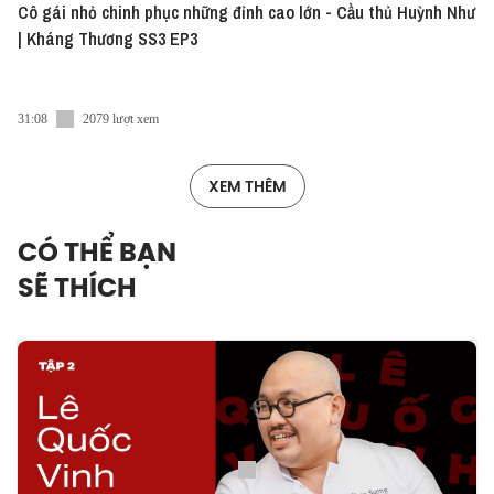
Cô gái nhỏ chinh phục những đỉnh cao lớn - Cầu thủ Huỳnh Như
| Kháng Thương SS3 EP3
31:08
2079 lượt xem
XEM THÊM
CÓ THỂ BẠN
SẼ THÍCH