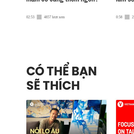
02:53
4857 lượt xem
0:58
2
CÓ THỂ BẠN
SẼ THÍCH