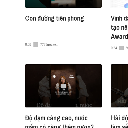
Con đường tiên phong
Vinh d
tạo nê
Awards
0:59
777 lượt xem
0:24
9
Độ đạm càng cao, nước
Hài độ
mắm có càng thêm ngon?
làm sế