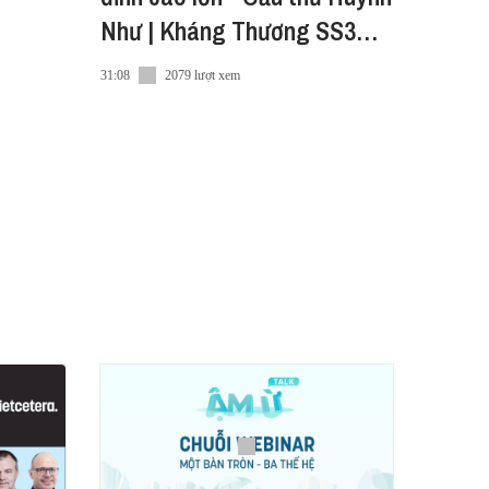
Như | Kháng Thương SS3
EP3
31:08
2079 lượt xem