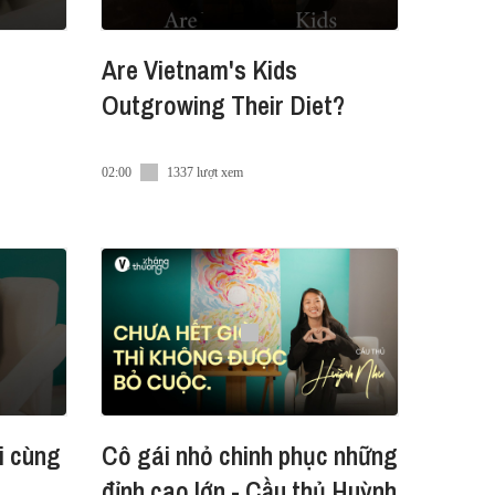
Are Vietnam's Kids
Outgrowing Their Diet?
02:00
1337 lượt xem
i cùng
Cô gái nhỏ chinh phục những
đỉnh cao lớn - Cầu thủ Huỳnh