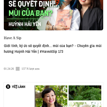
Have A Sip
Giới tính, ký ức sẽ quyết định… mùi của bạn? - Chuyên gia mùi
hương Huỳnh Hải Yến | #HaveASip 173
01:24:26
137 N lượt xem