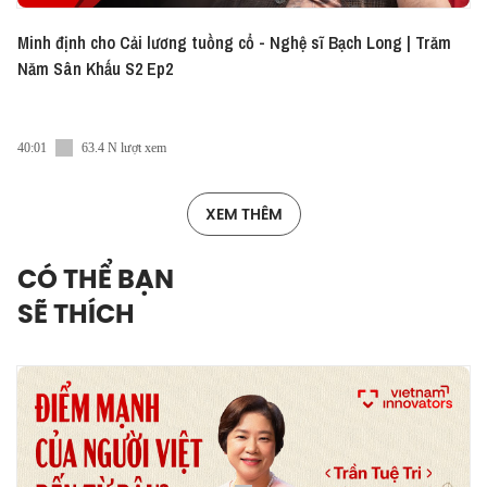
Minh định cho Cải lương tuồng cổ - Nghệ sĩ Bạch Long | Trăm
Năm Sân Khấu S2 Ep2
40:01
63.4 N lượt xem
XEM THÊM
CÓ THỂ BẠN
SẼ THÍCH