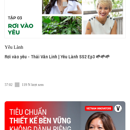
Yêu Lành
Rơi vào yêu - Thái Vân Linh | Yêu Lành SS2 Ep3 🌱🌱🌱
57:02
119 N lượt xem